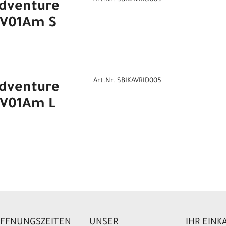
Adventure
AV01Am S
Art.Nr. SBIKAVRID005
Adventure
AV01Am L
FFNUNGSZEITEN
UNSER
IHR EINK