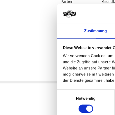
Farben Grundfarbe 
Farbe 2 Silver //
Farb Finish Matt
Gewichtsbeschränkung 111 K
Zustimmung
Herstellerdaten gem. GPSR
Marke Ridley:
Belgian Cycling Factory
Beverlosesteenweg 85
Diese Webseite verwendet 
3583 Beringen (Limburg)
Belgium
Wir verwenden Cookies, um I
und die Zugriffe auf unsere 
Website an unsere Partner fü
möglicherweise mit weiteren
Variante
der Dienste gesammelt habe
Einwilligungsauswahl
Ridley Kanzo Adventure Al
Notwendig
Ridley Kanzo 