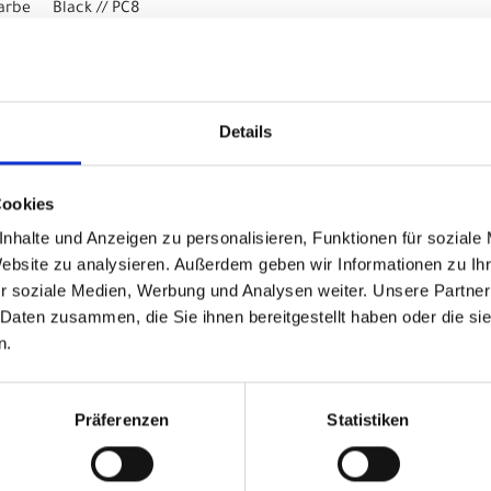
Black // PC8
 0
G (Bike included)
Details
Cookies
nhalte und Anzeigen zu personalisieren, Funktionen für soziale
Website zu analysieren. Außerdem geben wir Informationen zu I
r soziale Medien, Werbung und Analysen weiter. Unsere Partner
 Daten zusammen, die Sie ihnen bereitgestellt haben oder die s
n
n.
u GRX400 KAV01Am XL
Präferenzen
Statistiken
Art.Nr. SBIKAVRID004
Adventure