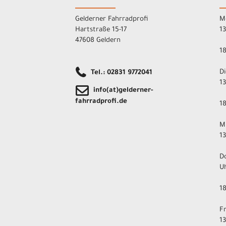
Gelderner Fahrradprofi
M
Hartstraße 15-17
1
47608 Geldern
1
D
Tel.: 02831 9772041
1
info(at)gelderner-
fahrradprofi.de
1
M
1
D
U
1
F
1