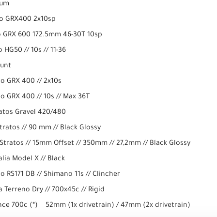
um
GRX400 2x10sp
00 172.5mm 46-30T 10sp
// 10s // 11-36
unt
 400 // 2x10s
400 // 10s // Max 36T
Gravel 420/480
 90 mm // Black Glossy
 // 15mm Offset // 350mm // 27,2mm // Black Glossy
odel X // Black
 DB // Shimano 11s // Clincher
eno Dry // 700x45c // Rigid
(*) 52mm (1x drivetrain) / 47mm (2x drivetrain)