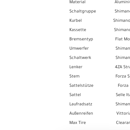
Material Alumini
Schaltgruppe Shimano 
Kurbel Shimano GRX 6
Kassette Shimano HG50 
Bremsentyp Flat Mo
Umwerfer Shimano GRX
Schaltwerk Shimano GRX 
Lenker 4ZA Stratos 
Stem Forza Stratos //
Sattelstütze Forza Stratos
Sattel Selle Italia M
Laufradsatz Shimano RS171
Außenreifen Vittoria Terr
Max Tire Clearance 700c 