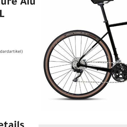
ure Alu
L
dardartikel
)
tails