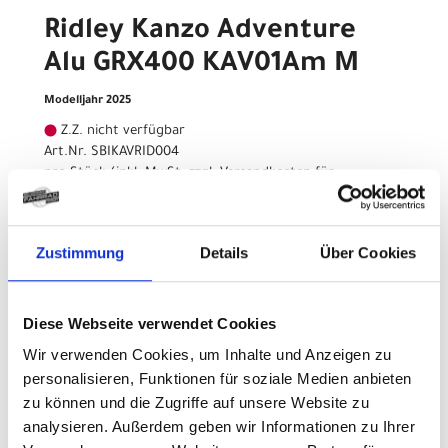
Ridley Kanzo Adventure
Alu GRX400 KAV01Am M
Modelljahr 2025
Z.Z. nicht verfügbar
Art.Nr. SBIKAVRID004
pro Stück (inkl. MwSt. zzgl.
Versandkosten für
Standardartikel
)
1.999,00 EUR
Zustimmung
Details
Über Cookies
Z.Z. nicht verfügbar
Ridley Kanzo Adventure
Diese Webseite verwendet Cookies
Wir verwenden Cookies, um Inhalte und Anzeigen zu
Alu GRX400 KAV01Am XXS
personalisieren, Funktionen für soziale Medien anbieten
Modelljahr 2025
zu können und die Zugriffe auf unsere Website zu
analysieren. Außerdem geben wir Informationen zu Ihrer
Z.Z. nicht verfügbar