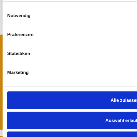
Einwilligungsauswahl
Notwendig
Präferenzen
Auftrag widerrufen
Statistiken
Marketing
Wegen Ihrer Cookie-
Einstellungen wurden hier
Alle zulasse
Inhalte blockiert!
Auswahl erlau
Cookie-Einstellungen jetzt ändern