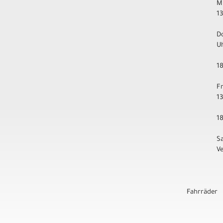
M
1
D
U
1
F
1
1
S
V
Fahrräder