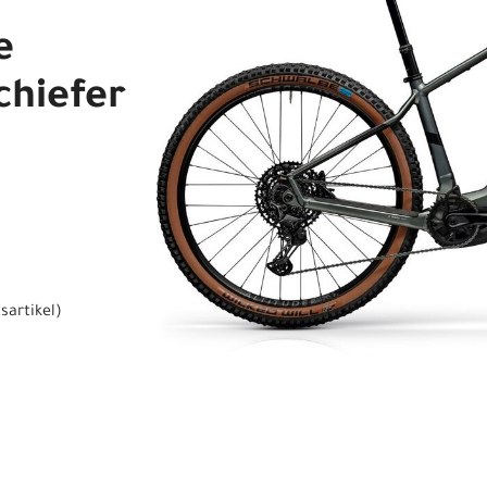
e
chiefer
sartikel
)