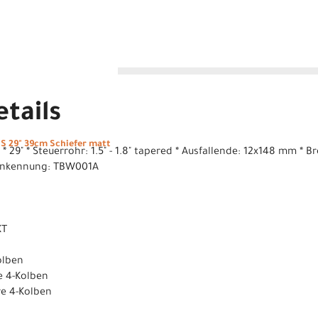
tails
S 29" 39cm Schiefer matt
m * 29" * Steuerrohr: 1.5" - 1.8" tapered * Ausfallende: 12x148 mm
enkennung: TBW001A
XT
olben
e 4-Kolben
e 4-Kolben