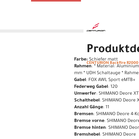
Produktde
Farbe:
Schiefer matt
CENTURION Backfire R2000 
Rahmen
: * Material: Aluminiu
mm * UDH Schaltauge * Rahm
Gabel
: FOX AWL Sport eMTB+
Federweg Gabel
: 120
Umwerfer
: SHIMANO Deore XT
Schalthebel
: SHIMANO Deore 
Anzahl Gänge
: 11
Bremsen
: SHIMANO Deore 4-K
Bremse vorne
: SHIMANO Deor
Bremse hinten
: SHIMANO Deor
Bremshebel
: SHIMANO Deore