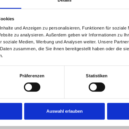
ZO E115
Cookies
ni
ne CX
nhalte und Anzeigen zu personalisieren, Funktionen für soziale
Website zu analysieren. Außerdem geben wir Informationen zu I
r soziale Medien, Werbung und Analysen weiter. Unsere Partner
CH LED Remote
 Daten zusammen, die Sie ihnen bereitgestellt haben oder die s
harger * 4 Ampere
n.
rösse
: 154cm
rösse
: 174cm
Präferenzen
Statistiken
0kg
Auswahl erlauben
n