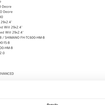
e
O Deore
O Deore
30
 29x2.4"
d Will 29x2.4"
d Will 29x2.4"
-B / SHIMANO FH-TC600-HM-B
0-15-B
600-HM-B
2.0
ADVANCED
Pro
CRAFT SC-119A
I Gen4
Details