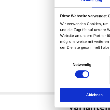
Kettenrad
: * Linkglide
Pedale
: VP VPE-527
Licht vorne
: LEZYNE Power STV
Diese Webseite verwendet 
Rücklicht
: CENTURION Halo Mi
Motor
: BOSCH Performance Li
Wir verwenden Cookies, um I
Batterie
: BOSCH PowerTube
und die Zugriffe auf unsere 
Batteriekapazität
: 800Wh
Website an unsere Partner fü
Display
: BOSCH Kiox 300, BOS
möglicherweise mit weiteren
Ladegerät
: BOSCH Standard C
der Dienste gesammelt habe
Empfehlung Mindest Körperg
Empfehlung Maximal Körperg
Einwilligungsauswahl
Gewicht
: 23,3 kgkg
Notwendig
Zulässiges Gesamtgewicht
: 15
Ablehnen
Variante