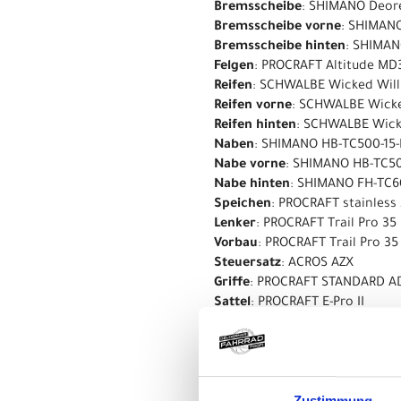
Bremsscheibe
: SHIMANO Deor
Bremsscheibe vorne
: SHIMAN
Bremsscheibe hinten
: SHIMAN
Felgen
: PROCRAFT Altitude MD
Reifen
: SCHWALBE Wicked Will
Reifen vorne
: SCHWALBE Wicke
Reifen hinten
: SCHWALBE Wicke
Naben
: SHIMANO HB-TC500-15
Nabe vorne
: SHIMANO HB-TC50
Nabe hinten
: SHIMANO FH-TC
Speichen
: PROCRAFT stainless 
Lenker
: PROCRAFT Trail Pro 35
Vorbau
: PROCRAFT Trail Pro 35
Steuersatz
: ACROS AZX
Griffe
: PROCRAFT STANDARD 
Sattel
: PROCRAFT E-Pro II
Sattelstütze
: PROCRAFT DROP 
seSattelklemmet_clamp
: PRO
Kurbelsatz
: CENTURION R Pro I
Kette
: SHIMANO CN-LG500
Zustimmung