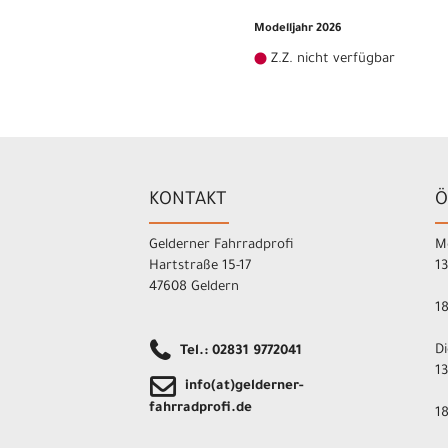
Modelljahr 2026
Z.Z. nicht verfügbar
KONTAKT
Ö
Gelderner Fahrradprofi
M
Hartstraße 15-17
1
47608 Geldern
1
D
Tel.: 02831 9772041
1
info(at)gelderner-
fahrradprofi.de
1