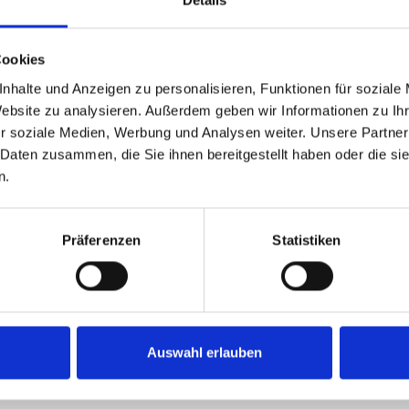
ZO E115
Cookies
ni
ne CX
nhalte und Anzeigen zu personalisieren, Funktionen für soziale
Website zu analysieren. Außerdem geben wir Informationen zu I
r soziale Medien, Werbung und Analysen weiter. Unsere Partner
CH LED Remote
 Daten zusammen, die Sie ihnen bereitgestellt haben oder die s
harger * 4 Ampere
n.
rösse
: 174cm
rösse
: 194cm
Präferenzen
Statistiken
0kg
Auswahl erlauben
n