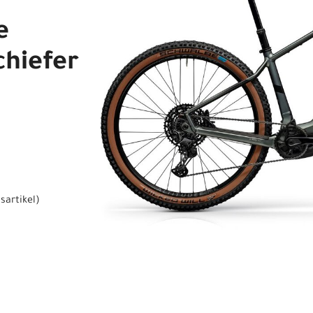
e
chiefer
sartikel
)