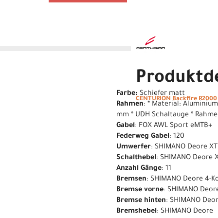
Produktde
Farbe:
Schiefer matt
CENTURION Backfire R2000 
Rahmen
: * Material: Aluminiu
mm * UDH Schaltauge * Rahm
Gabel
: FOX AWL Sport eMTB+
Federweg Gabel
: 120
Umwerfer
: SHIMANO Deore XT
Schalthebel
: SHIMANO Deore 
Anzahl Gänge
: 11
Bremsen
: SHIMANO Deore 4-K
Bremse vorne
: SHIMANO Deor
Bremse hinten
: SHIMANO Deor
Bremshebel
: SHIMANO Deore