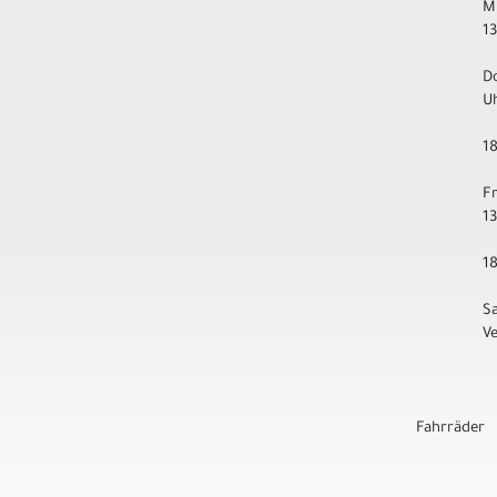
M
1
D
U
1
F
1
1
S
V
Fahrräder