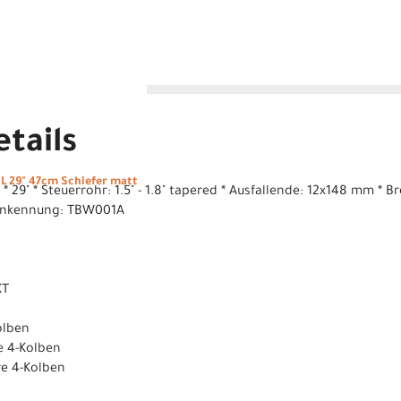
tails
L 29" 47cm Schiefer matt
m * 29" * Steuerrohr: 1.5" - 1.8" tapered * Ausfallende: 12x148 mm
enkennung: TBW001A
XT
olben
e 4-Kolben
e 4-Kolben