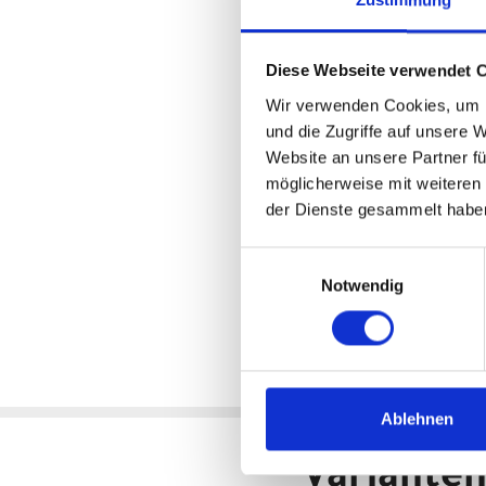
Kettenrad
: * Linkglide
Pedale
: VP VPE-527
Licht vorne
: LEZYNE Power STV
Diese Webseite verwendet 
Rücklicht
: CENTURION Halo Mi
Motor
: BOSCH Performance Li
Wir verwenden Cookies, um I
Batterie
: BOSCH PowerTube
und die Zugriffe auf unsere 
Batteriekapazität
: 800Wh
Website an unsere Partner fü
Display
: BOSCH Kiox 300, BOS
möglicherweise mit weiteren
Ladegerät
: BOSCH Standard C
der Dienste gesammelt habe
Empfehlung Mindest Körperg
Empfehlung Maximal Körperg
Einwilligungsauswahl
Gewicht
: 23,3 kgkg
Notwendig
Zulässiges Gesamtgewicht
: 15
Ablehnen
Variante