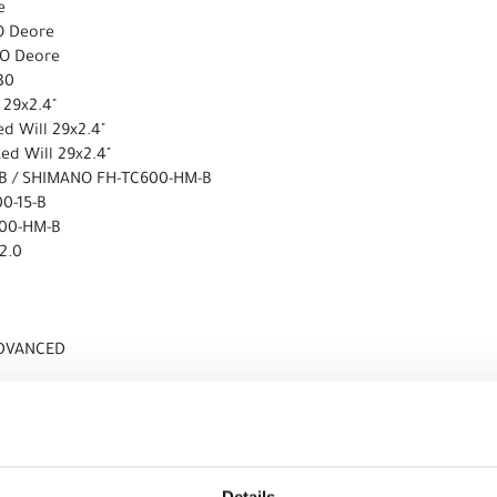
e
O Deore
O Deore
30
 29x2.4"
d Will 29x2.4"
d Will 29x2.4"
-B / SHIMANO FH-TC600-HM-B
0-15-B
600-HM-B
2.0
ADVANCED
Pro
CRAFT SC-119A
I Gen4
Details