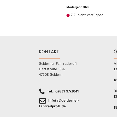
Modelljahr 2026
Z.Z. nicht verfügbar
KONTAKT
Ö
Gelderner Fahrradprofi
M
Hartstraße 15-17
1
47608 Geldern
1
D
Tel.: 02831 9772041
1
info(at)gelderner-
fahrradprofi.de
1