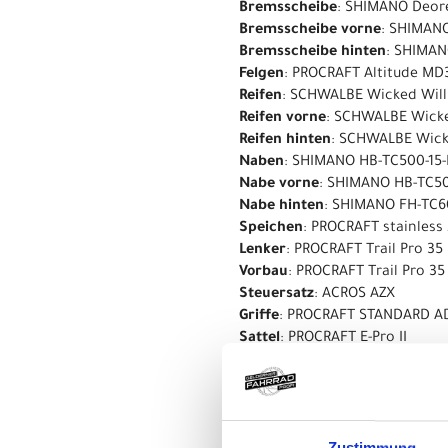
Bremsscheibe
: SHIMANO Deor
Bremsscheibe vorne
: SHIMAN
Bremsscheibe hinten
: SHIMAN
Felgen
: PROCRAFT Altitude MD
Reifen
: SCHWALBE Wicked Will
Reifen vorne
: SCHWALBE Wicke
Reifen hinten
: SCHWALBE Wicke
Naben
: SHIMANO HB-TC500-15
Nabe vorne
: SHIMANO HB-TC50
Nabe hinten
: SHIMANO FH-TC
Speichen
: PROCRAFT stainless 
Lenker
: PROCRAFT Trail Pro 35
Vorbau
: PROCRAFT Trail Pro 35
Steuersatz
: ACROS AZX
Griffe
: PROCRAFT STANDARD 
Sattel
: PROCRAFT E-Pro II
Sattelstütze
: PROCRAFT DROP 
seSattelklemmet_clamp
: PRO
Kurbelsatz
: CENTURION R Pro I
Kette
: SHIMANO CN-LG500
Zustimmung