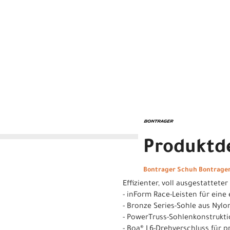
Produktde
Bontrager Schuh Bontrage
Effizienter, voll ausgestattet
- inForm Race-Leisten für ein
- Bronze Series-Sohle aus Nyl
- PowerTruss-Sohlenkonstrukt
- Boa® L6-Drehverschluss für p