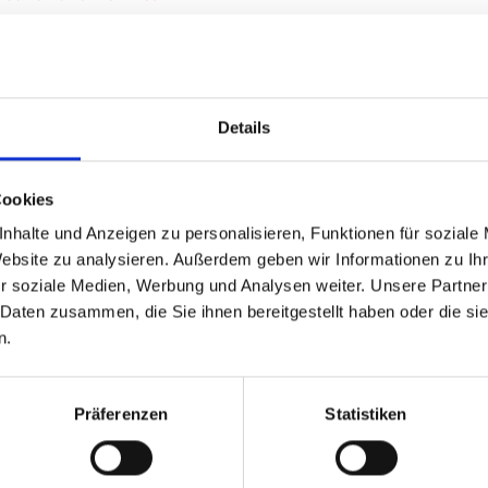
Art.Nr. 551631
uh
Farbe: WHITE
nic Women
Details
Cookies
Art.Nr. 551626
uh
Farbe: WHITE
nhalte und Anzeigen zu personalisieren, Funktionen für soziale
nic Women
Website zu analysieren. Außerdem geben wir Informationen zu I
r soziale Medien, Werbung und Analysen weiter. Unsere Partner
 Daten zusammen, die Sie ihnen bereitgestellt haben oder die s
n.
Art.Nr. 551627
uh
Präferenzen
Statistiken
Farbe: WHITE
nic Women