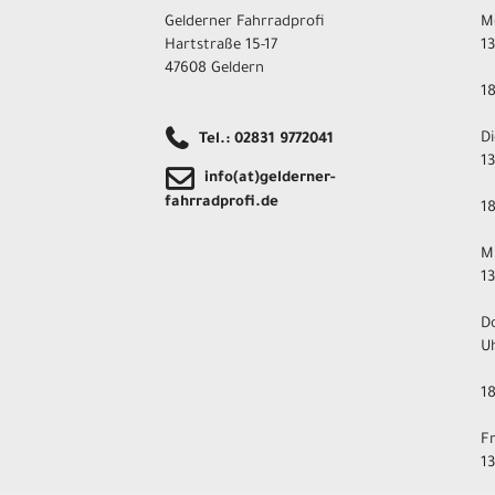
Gelderner Fahrradprofi
M
Hartstraße 15-17
1
47608 Geldern
1
D
Tel.: 02831 9772041
1
info(at)gelderner-
fahrradprofi.de
1
M
1
D
U
1
F
1