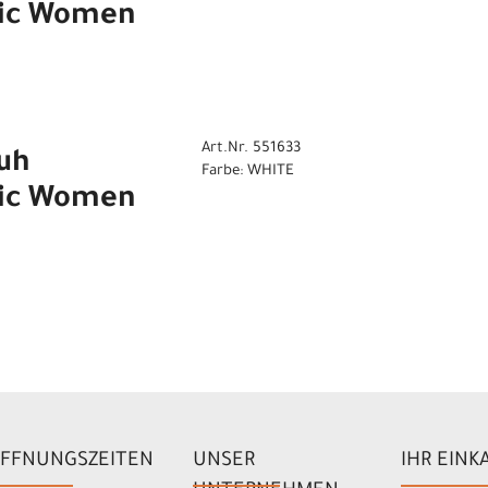
nic Women
Art.Nr. 551633
uh
Farbe: WHITE
nic Women
FFNUNGSZEITEN
UNSER
IHR EINK