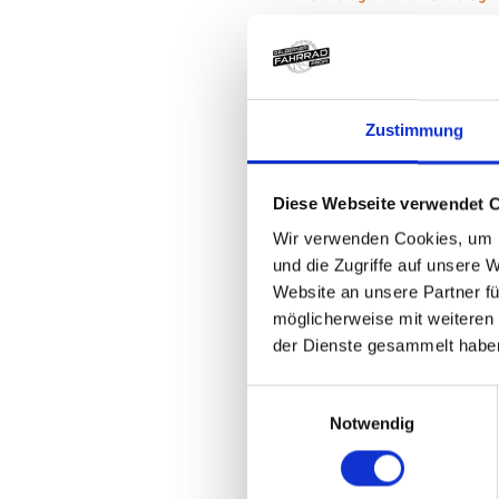
Bontrager Sch
Bontrager So
41 White
Zustimmung
Modelljahr
Z.Z. nicht verfügbar
Diese Webseite verwendet 
Bontrager Sch
Wir verwenden Cookies, um I
Bontrager So
und die Zugriffe auf unsere 
Website an unsere Partner fü
36 White
möglicherweise mit weiteren
der Dienste gesammelt habe
Modelljahr
Z.Z. nicht verfügbar
Einwilligungsauswahl
Bontrager Sch
Notwendig
Bontrager So
37 White