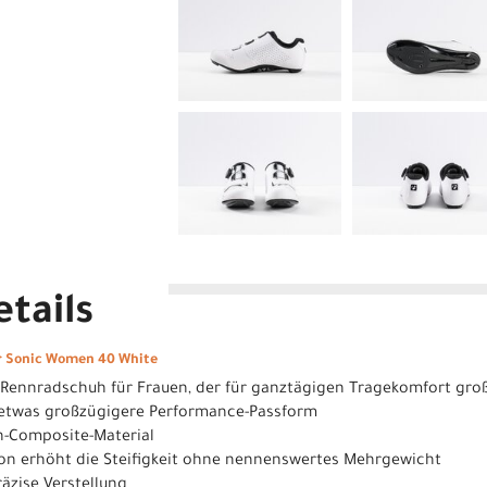
tails
r Sonic Women 40 White
er Rennradschuh für Frauen, der für ganztägigen Tragekomfort gro
e etwas großzügigere Performance-Passform
on-Composite-Material
ion erhöht die Steifigkeit ohne nennenswertes Mehrgewicht
räzise Verstellung