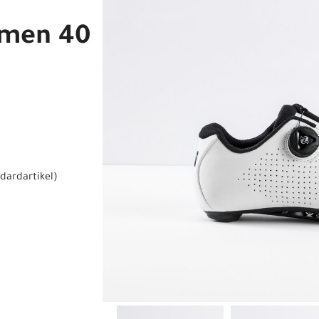
omen 40
dardartikel
)