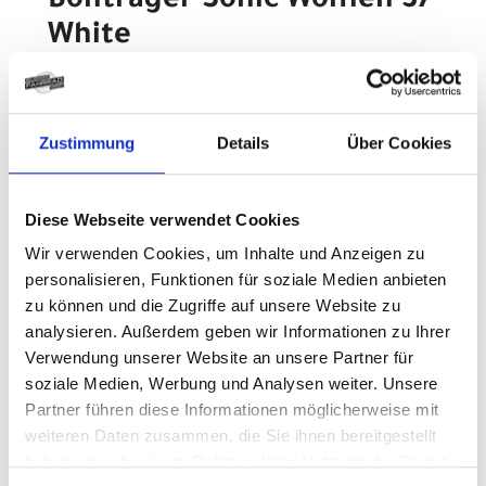
Bontrager Sonic Women 37
White
Modelljahr
Z.Z. nicht verfügbar
Art.Nr. 551627
Zustimmung
Details
Über Cookies
Farbe: WHITE
pro Stück (inkl. MwSt. zzgl.
Versandkosten für
Standardartikel
)
Diese Webseite verwendet Cookies
130,00 EUR
Wir verwenden Cookies, um Inhalte und Anzeigen zu
personalisieren, Funktionen für soziale Medien anbieten
Z.Z. nicht verfügbar
zu können und die Zugriffe auf unsere Website zu
analysieren. Außerdem geben wir Informationen zu Ihrer
Bontrager Schuh
Verwendung unserer Website an unsere Partner für
Bontrager Sonic Women 38
soziale Medien, Werbung und Analysen weiter. Unsere
Partner führen diese Informationen möglicherweise mit
White
weiteren Daten zusammen, die Sie ihnen bereitgestellt
Modelljahr
haben oder die sie im Rahmen Ihrer Nutzung der Dienste