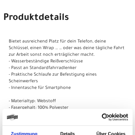
Produktdetails
Bietet ausreichend Platz für dein Telefon, deine
Schlüssel, einen Wrap … … oder was deine tägliche Fahrt
zur Arbeit sonst noch erträglicher macht.
- Wasserbeständige Reißverschlüsse
- Passt an Standardfahrradlenker
- Praktische Schlaufe zur Befestigung eines
Scheinwerfers
- Innentasche für Smartphone
- Materialtyp: Webstoff
- Fasergehalt: 100% Polyester
Herstellerdaten gem. GPSR
Marke Electra:
Trek Bicycle GmbH
Wegastraße 8 C
Zustimmung
Details
Über Cookies
06116 Halle (Saale)