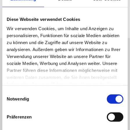
Telefon: 00800 8735 8735
E-Mail: marketing_gas@trekbikes.com
Diese Webseite verwendet Cookies
Wir verwenden Cookies, um Inhalte und Anzeigen zu
personalisieren, Funktionen für soziale Medien anbieten
zu können und die Zugriffe auf unsere Website zu
analysieren. Außerdem geben wir Informationen zu Ihrer
KONTAKT
Verwendung unserer Website an unsere Partner für
soziale Medien, Werbung und Analysen weiter. Unsere
Gelderner Fahrradprofi
Partner führen diese Informationen möglicherweise mit
Hartstraße 15-17
weiteren Daten zusammen, die Sie ihnen bereitgestellt
47608 Geldern
haben oder die sie im Rahmen Ihrer Nutzung der Dienste
gesammelt haben.
Einwilligungsauswahl
Tel.: 02831 9772041
Notwendig
info(at)gelderner-fahrradprofi.de
Präferenzen
ÖFFNUNGSZEITEN