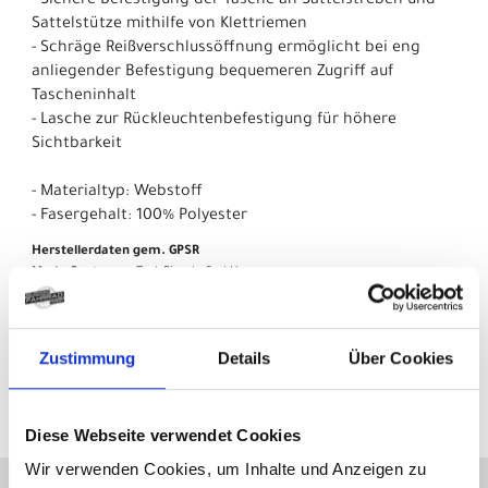
- Sichere Befestigung der Tasche an Sattelstreben und
Sattelstütze mithilfe von Klettriemen
- Schräge Reißverschlussöffnung ermöglicht bei eng
anliegender Befestigung bequemeren Zugriff auf
Tascheninhalt
- Lasche zur Rückleuchtenbefestigung für höhere
Sichtbarkeit
- Materialtyp: Webstoff
- Fasergehalt: 100% Polyester
Herstellerdaten gem. GPSR
Marke Bontrager:
Trek Bicycle GmbH
Wegastraße 8 C
06116 Halle (Saale)
Telefon: 00800 8735 8735
Zustimmung
Details
Über Cookies
E-Mail: marketing_gas@trekbikes.com
Diese Webseite verwendet Cookies
Wir verwenden Cookies, um Inhalte und Anzeigen zu