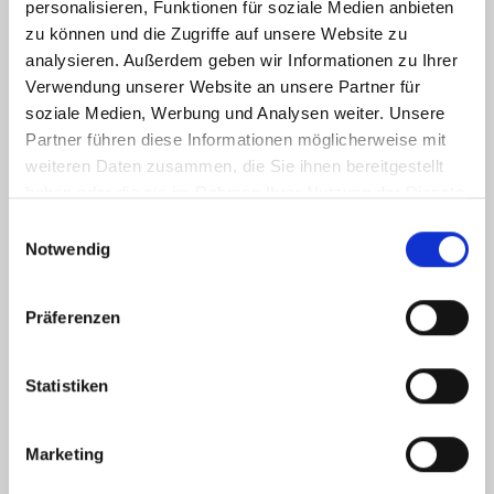
personalisieren, Funktionen für soziale Medien anbieten
KONTAKT
zu können und die Zugriffe auf unsere Website zu
analysieren. Außerdem geben wir Informationen zu Ihrer
Gelderner Fahrradprofi
Verwendung unserer Website an unsere Partner für
Hartstraße 15-17
soziale Medien, Werbung und Analysen weiter. Unsere
47608 Geldern
Partner führen diese Informationen möglicherweise mit
weiteren Daten zusammen, die Sie ihnen bereitgestellt
haben oder die sie im Rahmen Ihrer Nutzung der Dienste
Tel.: 02831 9772041
gesammelt haben.
Einwilligungsauswahl
info(at)gelderner-fahrradprofi.de
Notwendig
ÖFFNUNGSZEITEN
Präferenzen
Montag 09:00 - 13:00 Uhr
14:00 - 18:00 Uhr
Statistiken
Dienstag 09:00 - 13:00 Uhr
14:00 - 18:00 Uhr
Marketing
Mittwoch 09:00 - 13:00 Uhr