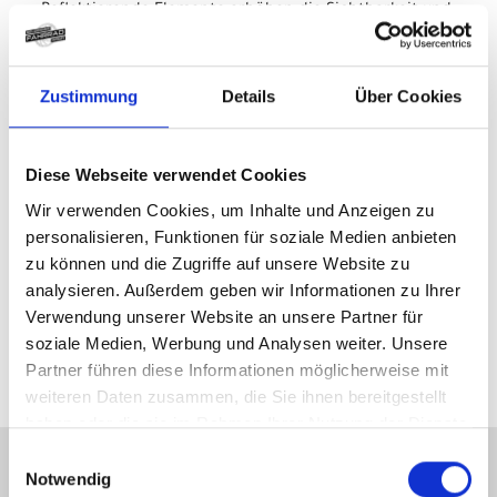
- Reflektierende Elemente erhöhen die Sichtbarkeit und
sorgen jederzeit für maximale Sicherheit
- Leichtes und robustes Material widersteht den
Elementen und schützt Inhalt zuverlässig
Zustimmung
Details
Über Cookies
- Materialtyp: Webstoff
- Fasergehalt: 76,8% PU-beschichtetes Nylon, 23,2%
Diese Webseite verwendet Cookies
Hypalon
Wir verwenden Cookies, um Inhalte und Anzeigen zu
Herstellerdaten gem. GPSR
personalisieren, Funktionen für soziale Medien anbieten
Marke Bontrager:
Trek Bicycle GmbH
Wegastraße 8 C
zu können und die Zugriffe auf unsere Website zu
06116 Halle (Saale)
analysieren. Außerdem geben wir Informationen zu Ihrer
Verwendung unserer Website an unsere Partner für
Telefon: 00800 8735 8735
E-Mail: marketing_gas@trekbikes.com
soziale Medien, Werbung und Analysen weiter. Unsere
Partner führen diese Informationen möglicherweise mit
weiteren Daten zusammen, die Sie ihnen bereitgestellt
haben oder die sie im Rahmen Ihrer Nutzung der Dienste
gesammelt haben.
Einwilligungsauswahl
Notwendig
KONTAKT