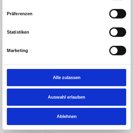
Gelderner Fahrradprofi
Präferenzen
Hartstraße 15-17
47608 Geldern
Statistiken
Tel.: 02831 9772041
Marketing
info(at)gelderner-fahrradprofi.de
ÖFFNUNGSZEITEN
Alle zulassen
Montag 09:00 - 13:00 Uhr
14:00 - 18:00 Uhr
Auswahl erlauben
Dienstag 09:00 - 13:00 Uhr
14:00 - 18:00 Uhr
Ablehnen
Mittwoch 09:00 - 13:00 Uhr