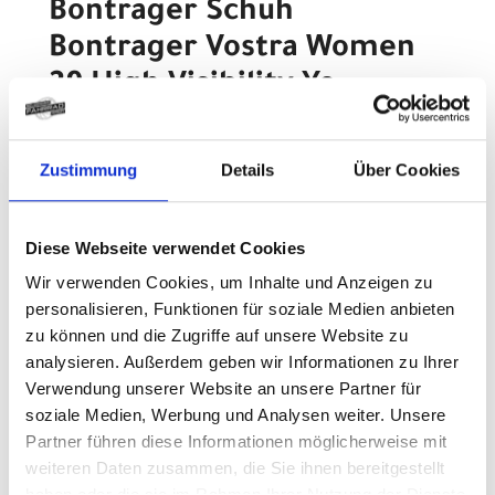
Bontrager Schuh
Bontrager Vostra Women
39 High Visibility Ye
Modelljahr
Z.Z. nicht verfügbar
Zustimmung
Details
Über Cookies
Art.Nr. 551600
Farbe: VISIBILITY YELLOW
pro Stück (inkl. MwSt. zzgl.
Versandkosten für
Diese Webseite verwendet Cookies
Standardartikel
)
109,99 EUR
Wir verwenden Cookies, um Inhalte und Anzeigen zu
personalisieren, Funktionen für soziale Medien anbieten
zu können und die Zugriffe auf unsere Website zu
Z.Z. nicht verfügbar
analysieren. Außerdem geben wir Informationen zu Ihrer
Verwendung unserer Website an unsere Partner für
Bontrager Schuh
soziale Medien, Werbung und Analysen weiter. Unsere
Bontrager Vostra Women
Partner führen diese Informationen möglicherweise mit
40 High Visibility Ye
weiteren Daten zusammen, die Sie ihnen bereitgestellt
haben oder die sie im Rahmen Ihrer Nutzung der Dienste