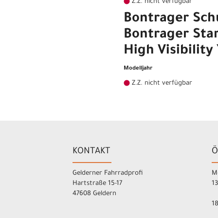
Z.Z. nicht verfügbar
Bontrager Sch
Bontrager Sta
High Visibility 
Modelljahr
Z.Z. nicht verfügbar
KONTAKT
Ö
Gelderner Fahrradprofi
M
Hartstraße 15-17
1
47608 Geldern
1