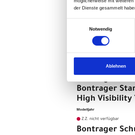
möglicherweise mit weiteren
der Dienste gesammelt habe
Modelljahr
Z.Z. nicht verfügbar
Einwilligungsauswahl
Bontrager Sch
Notwendig
Bontrager Sta
High Visibility 
Modelljahr
Ablehnen
Z.Z. nicht verfügbar
Bontrager Sch
Bontrager Sta
High Visibility 
Modelljahr
Z.Z. nicht verfügbar
Bontrager Sch