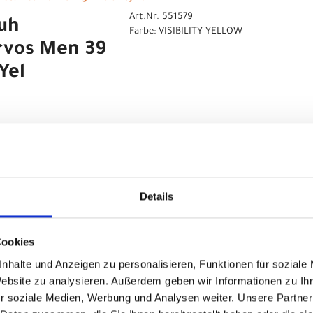
Art.Nr. 551579
uh
Farbe: VISIBILITY YELLOW
rvos Men 39
Yel
Art.Nr. 551580
uh
Farbe: VISIBILITY YELLOW
rvos Men
ity Yel
Details
Cookies
Art.Nr. 551581
uh
nhalte und Anzeigen zu personalisieren, Funktionen für soziale
Farbe: VISIBILITY YELLOW
Website zu analysieren. Außerdem geben wir Informationen zu I
rvos Men 41
r soziale Medien, Werbung und Analysen weiter. Unsere Partner
Yel