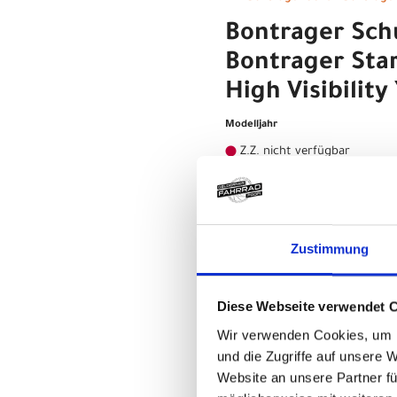
Bontrager Sch
Bontrager Sta
High Visibility 
Modelljahr
Z.Z. nicht verfügbar
Bontrager Sch
Bontrager Sta
40 High Visibil
Zustimmung
Modelljahr
Z.Z. nicht verfügbar
Diese Webseite verwendet 
Bontrager Sch
Wir verwenden Cookies, um I
und die Zugriffe auf unsere 
Bontrager Sta
Website an unsere Partner fü
High Visibility 