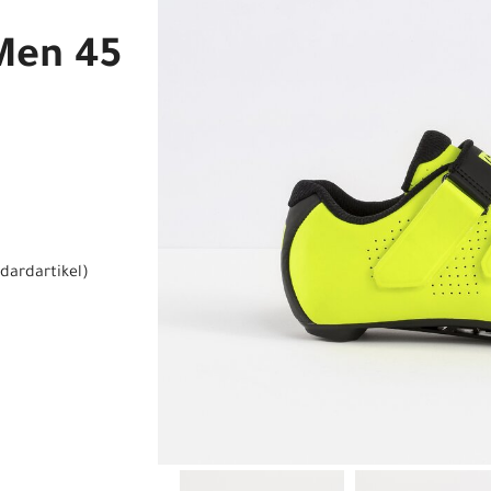
Men 45
dardartikel
)