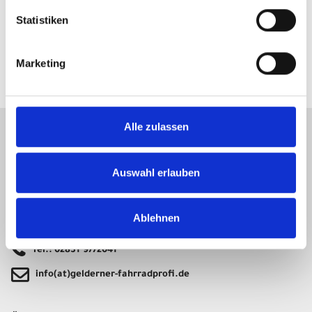
58,49 EUR
Statistiken
Z.Z. nicht verfügbar
Marketing
Alle zulassen
KONTAKT
Auswahl erlauben
Gelderner Fahrradprofi
Hartstraße 15-17
47608 Geldern
Ablehnen
Tel.: 02831 9772041
info(at)gelderner-fahrradprofi.de