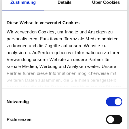
Zustimmung
Details
Über Cookies
Z.Z. nicht verfügbar
Art.Nr. 549170
Farbe: BLACK
pro Stück (inkl. MwSt. zzgl.
Versandkosten für
Diese Webseite verwendet Cookies
Standardartikel
)
Wir verwenden Cookies, um Inhalte und Anzeigen zu
58,49 EUR
personalisieren, Funktionen für soziale Medien anbieten
zu können und die Zugriffe auf unsere Website zu
Z.Z. nicht verfügbar
analysieren. Außerdem geben wir Informationen zu Ihrer
Verwendung unserer Website an unsere Partner für
Bontrager Sattel
soziale Medien, Werbung und Analysen weiter. Unsere
Bontrager Arvada Comp L
Partner führen diese Informationen möglicherweise mit
weiteren Daten zusammen, die Sie ihnen bereitgestellt
Black
haben oder die sie im Rahmen Ihrer Nutzung der Dienste
gesammelt haben.
Modelljahr
Einwilligungsauswahl
Notwendig
Z.Z. nicht verfügbar
Art.Nr. 549171
Farbe: BLACK
Präferenzen
pro Stück (inkl. MwSt. zzgl.
Versandkosten für
Standardartikel
)