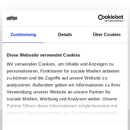
Griffiges, robustes Plattformpedal für den Trail oder
Bikepark.
- Anpassbare Pin-Platzierung und -Höhe sorgt für
optimale Griffigkeit
Zustimmung
Details
Über Cookies
- Robuste Achse mit gedichteten Kompaktlagern
- Pedalkörper aus 6061-T6-Aluminium
Diese Webseite verwendet Cookies
Herstellerdaten gem. GPSR
Marke Bontrager:
Trek Bicycle GmbH
Wir verwenden Cookies, um Inhalte und Anzeigen zu
Wegastraße 8 C
06116 Halle (Saale)
personalisieren, Funktionen für soziale Medien anbieten
zu können und die Zugriffe auf unsere Website zu
Telefon: 00800 8735 8735
analysieren. Außerdem geben wir Informationen zu Ihrer
E-Mail: marketing_gas@trekbikes.com
Verwendung unserer Website an unsere Partner für
soziale Medien, Werbung und Analysen weiter. Unsere
Partner führen diese Informationen möglicherweise mit
weiteren Daten zusammen, die Sie ihnen bereitgestellt
haben oder die sie im Rahmen Ihrer Nutzung der Dienste
KONTAKT
gesammelt haben.
Einwilligungsauswahl