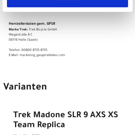
51 mm Profilhöhe, SRAM XD-R-Freilaufkörper, 142 x 12 mm-
Steckachse
Herstellerdaten gem. GPSR
Marke Trek:
Trek Bicycle GmbH
Wegastraße 8 C
06116 Halle (Saale)
Telefon: 00800 8735 8735
E-Mail: marketing_gas@trekbikes.com
Varianten
Trek Madone SLR 9 AXS XS
Team Replica