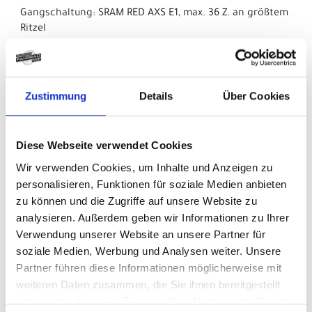
Gangschaltung: SRAM RED AXS E1, max. 36 Z. an größtem
Ritzel
Anzahl Gänge: 1
Schalthebel: SRAM RED AXS E1 // SRAM RED AXS E1
Zustimmung
Details
Über Cookies
Hinterradbremse: Max. Bremsscheibendu
Diese Webseite verwendet Cookies
Vorderradbremse: Max. Bremsscheibendu
Wir verwenden Cookies, um Inhalte und Anzeigen zu
Reifen: Pirelli P Zero Race, 120 TPI, Tubeless-kompatibel,
personalisieren, Funktionen für soziale Medien anbieten
700 x 28 mm
zu können und die Zugriffe auf unsere Website zu
analysieren. Außerdem geben wir Informationen zu Ihrer
Schaltwerk vorne: SRAM RED AXS E1, Anlötversion
Verwendung unserer Website an unsere Partner für
soziale Medien, Werbung und Analysen weiter. Unsere
Schaltwerk hinten: SRAM RED AXS E1, max. 36 Z. an
Partner führen diese Informationen möglicherweise mit
größtem Ritzel
weiteren Daten zusammen, die Sie ihnen bereitgestellt
haben oder die sie im Rahmen Ihrer Nutzung der Dienste
Kurbelsatz: SRAM RED AXS E1, Powermeter, 48/35 Z., DUB,