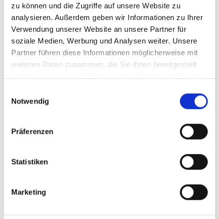
die WaveCel-Technologie mit den höheren
zu können und die Zugriffe auf unsere Website zu
Geschwindigkeiten der neuen E-Bike-Technologien mit
analysieren. Außerdem geben wir Informationen zu Ihrer
und sorgt für deinen Schutz, damit du dein Bike voll
Verwendung unserer Website an unsere Partner für
ausfahren kannst.
soziale Medien, Werbung und Analysen weiter. Unsere
Partner führen diese Informationen möglicherweise mit
- Materialtyp: Feuchtigkeitsabführende Polster
weiteren Daten zusammen, die Sie ihnen bereitgestellt
Polycarbonate
haben oder die sie im Rahmen Ihrer Nutzung der Dienste
Herstellerdaten gem. GPSR
gesammelt haben.
Einwilligungsauswahl
Marke Bontrager:
Trek Bicycle GmbH
Notwendig
Wegastraße 8 C
06116 Halle (Saale)
Telefon: 00800 8735 8735
Präferenzen
E-Mail: marketing_gas@trekbikes.com
Statistiken
Varianten
Marketing