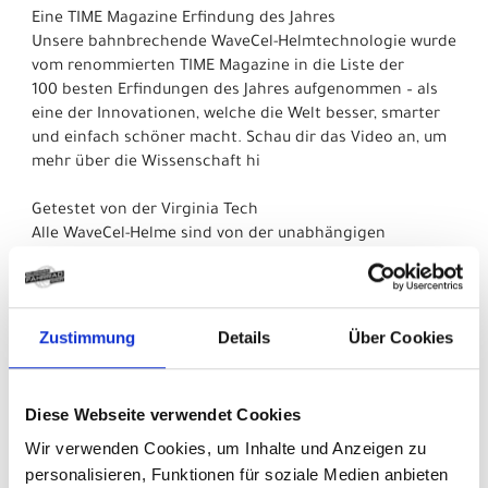
Eine TIME Magazine Erfindung des Jahres
Unsere bahnbrechende WaveCel-Helmtechnologie wurde
vom renommierten TIME Magazine in die Liste der
100 besten Erfindungen des Jahres aufgenommen – als
eine der Innovationen, welche die Welt besser, smarter
und einfach schöner macht. Schau dir das Video an, um
mehr über die Wissenschaft hi
Getestet von der Virginia Tech
Alle WaveCel-Helme sind von der unabhängigen
Prüfeinrichtung Virginia Tech mit der höchsten
Bewertung ausgezeichnet worden. Diese objektive
Prüfung beweist, dass Bontragers WaveCel-Helme mit
ihrer 5-Sterne-Bewertung Fahrradfahrern den besten
Zustimmung
Details
Über Cookies
Schutz bieten.
Diese Webseite verwendet Cookies
Wir verwenden Cookies, um Inhalte und Anzeigen zu
Für Speed-Pedelecs zugelassen
personalisieren, Funktionen für soziale Medien anbieten
Fahrräder werden immer schneller, aber zum Glück hält