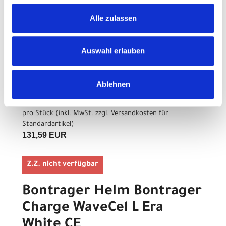
Bontrager Helm Bontrager
Alle zulassen
Charge WaveCel S Era
White CE
Auswahl erlauben
Modelljahr
Z.Z. nicht verfügbar
Ablehnen
Art.Nr. 576719
Farbe: ERA WHITE/BLACK
pro Stück (inkl. MwSt. zzgl.
Versandkosten für
Standardartikel
)
131,59 EUR
Z.Z. nicht verfügbar
Bontrager Helm Bontrager
Charge WaveCel L Era
White CE