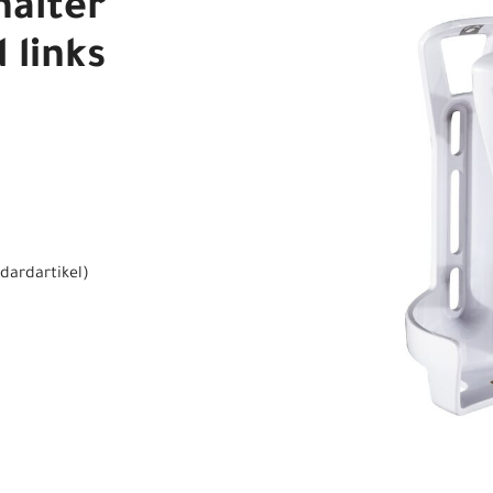
halter
 links
dardartikel
)