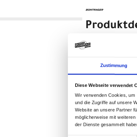
Produktde
Bontrager Flaschenhalter B
Ein Flaschenhalter mit seitlic
Einbaubedingungen.
- Leichte und robuste Composi
Zustimmung
- Die seitliche Öffnung erlau
- Bei Montage am Unterrohr Zug
- Bei Montage am Sitzrohr Zugr
Diese Webseite verwendet 
- Für Rennräder und Mountain
- Für einen Zugriff auf der g
Wir verwenden Cookies, um I
Unterrohr verwenden
und die Zugriffe auf unsere 
Website an unsere Partner fü
Herstellerdaten gem. GPSR
möglicherweise mit weiteren
Marke Bontrager:
Trek Bicycle GmbH
Wegastraße 8 C
der Dienste gesammelt habe
06116 Halle (Saale)