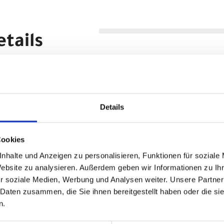
tails
ontrager Side-Load links White
hem Einschub für leichteren Zugriff auf die Trinkflasche an klein
te-Konstruktion
Details
bt einen schnellen und einfachen Zugriff an kompakten Rahmen
riff auf die Trinkflasche von links
iff auf die Trinkflasche von rechts
Cookies
bikes geeignet
leichen Rahmenseite entsprechend den rechten Side-Load-Flaschenh
nhalte und Anzeigen zu personalisieren, Funktionen für soziale
Website zu analysieren. Außerdem geben wir Informationen zu I
r soziale Medien, Werbung und Analysen weiter. Unsere Partner
 Daten zusammen, die Sie ihnen bereitgestellt haben oder die s
n.