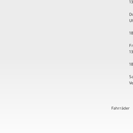
1
D
U
1
F
1
1
S
V
Fahrräder