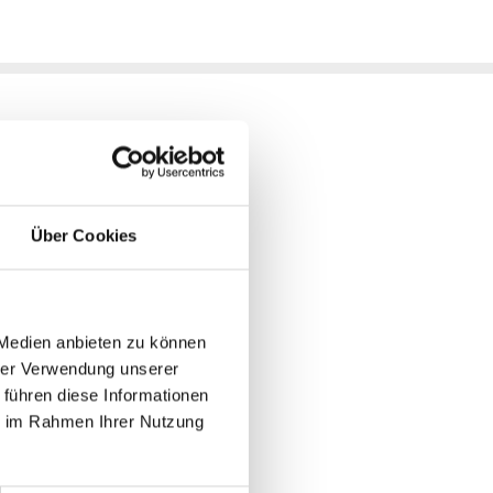
en Rahmen und in engen
Über Cookies
alter an Sitzrohr oder
 Medien anbieten zu können
hrer Verwendung unserer
 führen diese Informationen
ie im Rahmen Ihrer Nutzung