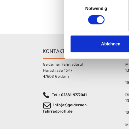
Telefon: 00800 8735 8735
Einwilligungsauswahl
E-Mail: marketing_gas@trekbikes.com
Notwendig
Ablehnen
KONTAKT
Ö
Gelderner Fahrradprofi
M
Hartstraße 15-17
1
47608 Geldern
1
D
Tel.: 02831 9772041
1
info(at)gelderner-
fahrradprofi.de
1
M