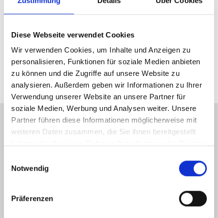
Zustimmung
Details
Über Cookies
Herstellerdaten gem. GPSR
Marke Bontrager:
Trek Bicycle GmbH
Wegastraße 8 C
Diese Webseite verwendet Cookies
06116 Halle (Saale)
Wir verwenden Cookies, um Inhalte und Anzeigen zu
Telefon: 00800 8735 8735
personalisieren, Funktionen für soziale Medien anbieten
E-Mail: marketing_gas@trekbikes.com
zu können und die Zugriffe auf unsere Website zu
analysieren. Außerdem geben wir Informationen zu Ihrer
Verwendung unserer Website an unsere Partner für
soziale Medien, Werbung und Analysen weiter. Unsere
Partner führen diese Informationen möglicherweise mit
KONTAKT
weiteren Daten zusammen, die Sie ihnen bereitgestellt
haben oder die sie im Rahmen Ihrer Nutzung der Dienste
Gelderner Fahrradprofi
gesammelt haben.
Einwilligungsauswahl
Hartstraße 15-17
Notwendig
47608 Geldern
Präferenzen
Tel.: 02831 9772041