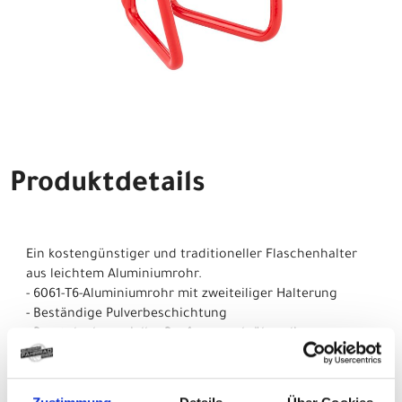
Produktdetails
Ein kostengünstiger und traditioneller Flaschenhalter
aus leichtem Aluminiumrohr.
- 6061-T6-Aluminiumrohr mit zweiteiliger Halterung
- Beständige Pulverbeschichtung
- Passt dank spezieller Bauform auch über die
Umwerferschelle
- 15 g leichter dank Rohrgestell, ohne Abstriche in
Sachen Stabilität