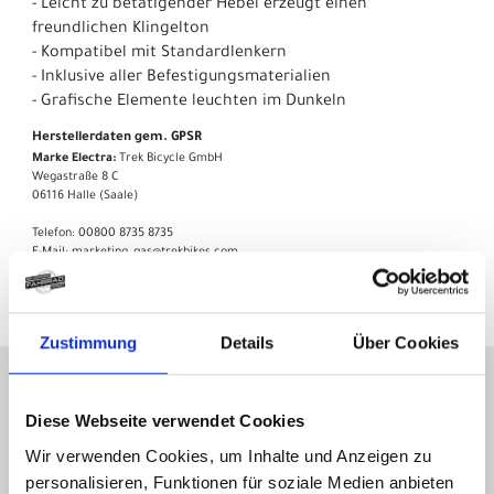
- Leicht zu betätigender Hebel erzeugt einen
freundlichen Klingelton
- Kompatibel mit Standardlenkern
- Inklusive aller Befestigungsmaterialien
- Grafische Elemente leuchten im Dunkeln
Herstellerdaten gem. GPSR
Marke Electra:
Trek Bicycle GmbH
Wegastraße 8 C
06116 Halle (Saale)
Telefon: 00800 8735 8735
E-Mail: marketing_gas@trekbikes.com
Zustimmung
Details
Über Cookies
KONTAKT
Diese Webseite verwendet Cookies
Wir verwenden Cookies, um Inhalte und Anzeigen zu
Gelderner Fahrradprofi
Hartstraße 15-17
personalisieren, Funktionen für soziale Medien anbieten