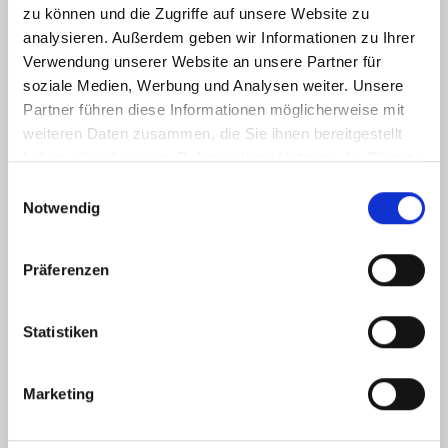
47608 Geldern
zu können und die Zugriffe auf unsere Website zu
analysieren. Außerdem geben wir Informationen zu Ihrer
Verwendung unserer Website an unsere Partner für
Tel.: 02831 9772041
soziale Medien, Werbung und Analysen weiter. Unsere
info(at)gelderner-fahrradprofi.de
Partner führen diese Informationen möglicherweise mit
weiteren Daten zusammen, die Sie ihnen bereitgestellt
haben oder die sie im Rahmen Ihrer Nutzung der Dienste
ÖFFNUNGSZEITEN
gesammelt haben.
Einwilligungsauswahl
Notwendig
Montag 09:00 - 13:00 Uhr
14:00 - 18:00 Uhr
Präferenzen
Dienstag 09:00 - 13:00 Uhr
14:00 - 18:00 Uhr
Statistiken
Mittwoch 09:00 - 13:00 Uhr
Donnerstag 09:00 - 13:00 Uhr
Marketing
14:00 - 18:00 Uhr
Freitag 09:00 - 13:00 Uhr