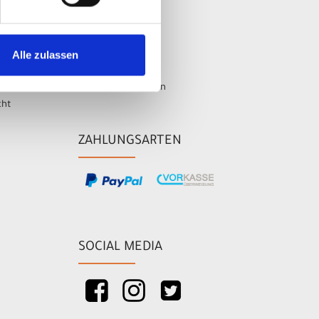
AUF
IHR KONTO
Anmelden
Alle zulassen
Registrieren
en
Passwort vergessen
cht
ZAHLUNGSARTEN
SOCIAL MEDIA