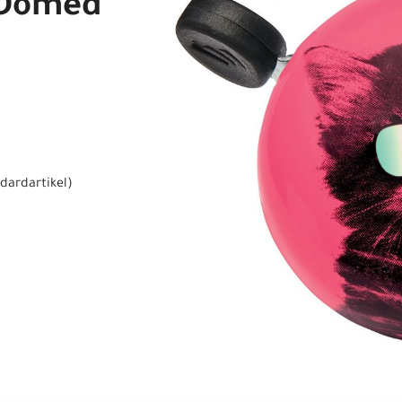
a Domed
dardartikel
)