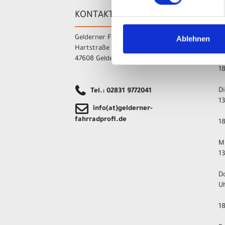
KONTAKT
Ö
Gelderner Fahrradprofi
M
Ablehnen
Hartstraße 15-17
1
47608 Geldern
1
D
Tel.: 02831 9772041
1
info(at)gelderner-
fahrradprofi.de
1
M
1
D
U
1