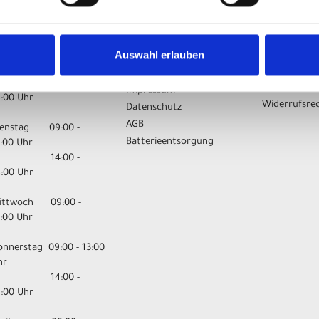
FFNUNGSZEITEN
UNSER
IHR EINK
UNTERNEHMEN
ontag 09:00 -
Warenkorb
Auswahl erlauben
3:00 Uhr
Top Artikel
Kontakt
14:00 -
Versandkost
Impressum
8:00 Uhr
Widerrufsre
Datenschutz
AGB
ienstag 09:00 -
Batterieentsorgung
3:00 Uhr
14:00 -
8:00 Uhr
ittwoch 09:00 -
3:00 Uhr
onnerstag 09:00 - 13:00
hr
14:00 -
8:00 Uhr