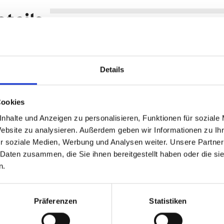
tails
Ringer Cool Cat
Anmarsch bist. Und zwar mit ganz viel Stil.
 erzeugt einen freundlichen Klingelton
Details
kern
aterialien
Cookies
nhalte und Anzeigen zu personalisieren, Funktionen für soziale
Website zu analysieren. Außerdem geben wir Informationen zu I
r soziale Medien, Werbung und Analysen weiter. Unsere Partner
 Daten zusammen, die Sie ihnen bereitgestellt haben oder die s
n.
Präferenzen
Statistiken