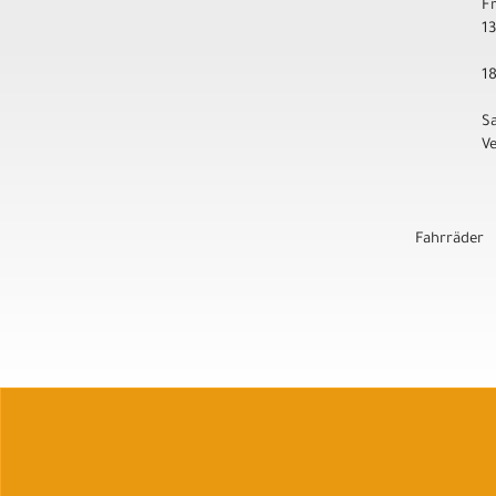
F
1
1
S
V
Fahrräder