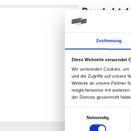
Produktde
Electra Bell Electra Domed 
Lass jeden wissen, dass du im 
- Leicht zu betätigender Hebel
Zustimmung
- Kompatibel mit Standardlen
- Inklusive aller Befestigungsm
Diese Webseite verwendet 
Herstellerdaten gem. GPSR
Marke Electra:
Trek Bicycle GmbH
Wir verwenden Cookies, um I
Wegastraße 8 C
und die Zugriffe auf unsere 
06116 Halle (Saale)
Website an unsere Partner fü
Telefon: 00800 8735 8735
möglicherweise mit weiteren
E-Mail: marketing_gas@trekbikes.com
der Dienste gesammelt habe
Einwilligungsauswahl
Notwendig