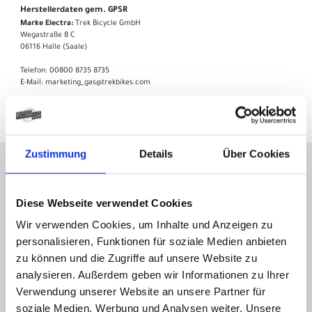
Herstellerdaten gem. GPSR
Marke Electra:
Trek Bicycle GmbH
Wegastraße 8 C
06116 Halle (Saale)
Telefon: 00800 8735 8735
E-Mail: marketing_gas@trekbikes.com
Zustimmung
Details
Über Cookies
KONTAKT
Diese Webseite verwendet Cookies
Gelderner Fahrradprofi
Wir verwenden Cookies, um Inhalte und Anzeigen zu
Hartstraße 15-17
47608 Geldern
personalisieren, Funktionen für soziale Medien anbieten
zu können und die Zugriffe auf unsere Website zu
analysieren. Außerdem geben wir Informationen zu Ihrer
Tel.: 02831 9772041
Verwendung unserer Website an unsere Partner für
soziale Medien, Werbung und Analysen weiter. Unsere
info(at)gelderner-fahrradprofi.de