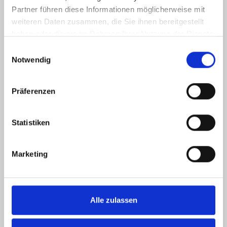
Partner führen diese Informationen möglicherweise mit
weiteren Daten zusammen, die Sie ihnen bereitgestellt
ÖFFNUNGSZEITEN
haben oder die sie im Rahmen Ihrer Nutzung der Dienste
gesammelt haben.
Einwilligungsauswahl
Montag 09:00 - 13:00 Uhr
Notwendig
14:00 - 18:00 Uhr
Dienstag 09:00 - 13:00 Uhr
Präferenzen
14:00 - 18:00 Uhr
Mittwoch 09:00 - 13:00 Uhr
Statistiken
Donnerstag 09:00 - 13:00 Uhr
14:00 - 18:00 Uhr
Marketing
Freitag 09:00 - 13:00 Uhr
14:00 - 18:00 Uhr
Alle zulassen
Samstag nur nach Vereinbarung!
UNSER UNTERNEHMEN