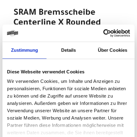
SRAM Bremsscheibe
Centerline X Rounded
160mm, zweiteilig,
Centerlock abgerundetes
Zustimmung
Details
Über Cookies
Profil
Modelljahr 2021
Diese Webseite verwendet Cookies
Z.Z. nicht verfügbar
Art.Nr. 409100190
Wir verwenden Cookies, um Inhalte und Anzeigen zu
pro Stück (inkl. MwSt. zzgl.
Versandkosten für
personalisieren, Funktionen für soziale Medien anbieten
Standardartikel
)
zu können und die Zugriffe auf unsere Website zu
109,00 EUR
analysieren. Außerdem geben wir Informationen zu Ihrer
Verwendung unserer Website an unsere Partner für
Z.Z. nicht verfügbar
soziale Medien, Werbung und Analysen weiter. Unsere
Partner führen diese Informationen möglicherweise mit
weiteren Daten zusammen, die Sie ihnen bereitgestellt