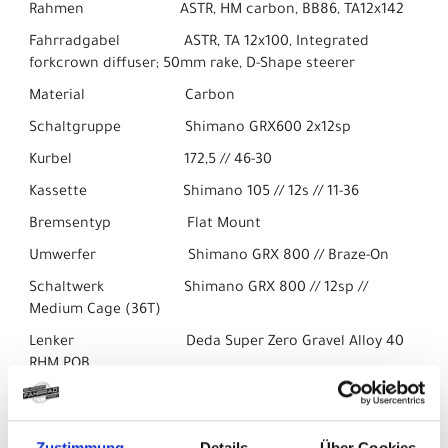
Rahmen ASTR, HM carbon, BB86, TA12x142
Fahrradgabel ASTR, TA 12x100, Integrated
forkcrown diffuser; 50mm rake, D-Shape steerer
Material Carbon
Schaltgruppe Shimano GRX600 2x12sp
Kurbel 172,5 // 46-30
Kassette Shimano 105 // 12s // 11-36
Bremsentyp Flat Mount
Umwerfer Shimano GRX 800 // Braze-On
Schaltwerk Shimano GRX 800 // 12sp //
Medium Cage (36T)
Lenker Deda Super Zero Gravel Alloy 40
RHM POB
Stem Deda Super Box // 90 mm // Polish
On Black
Zustimmung
Details
Über Cookies