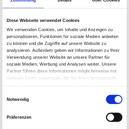
Sattelstütze 4ZA Cirrus // 27.2 // 400mm //
Zero offset // Black
Sattel Selle Italia Model X // Black
Diese Webseite verwendet Cookies
Vorderrad 4ZA Breva Front 21TL - 3BFdbV2 -
Wir verwenden Cookies, um Inhalte und Anzeigen zu
W/Stickers
personalisieren, Funktionen für soziale Medien anbieten
Hinterrad 4ZA Breva Rear 21TL - 3BFdbV2
zu können und die Zugriffe auf unsere Website zu
SHI - W/Stickers
analysieren. Außerdem geben wir Informationen zu Ihrer
Außenreifen Vittoria Terreno Dry TLR //
Verwendung unserer Website an unsere Partner für
700x47c // Folding-TLR // Tan Wall
soziale Medien, Werbung und Analysen weiter. Unsere
Partner führen diese Informationen möglicherweise mit
Max Tire Clearance 700c (*) 52mm (1x
weiteren Daten zusammen, die Sie ihnen bereitgestellt
drivetrain) / 47mm (2x drivetrain)
haben oder die sie im Rahmen Ihrer Nutzung der Dienste
Grundfarbe Rich Orange Metallic // 510
gesammelt haben.
Einwilligungsauswahl
Farbe 2 PMS167
Notwendig
Farbe 3 Black Metallic // 9
Farb Finish Glossy
Präferenzen
Herstellerdaten gem. GPSR