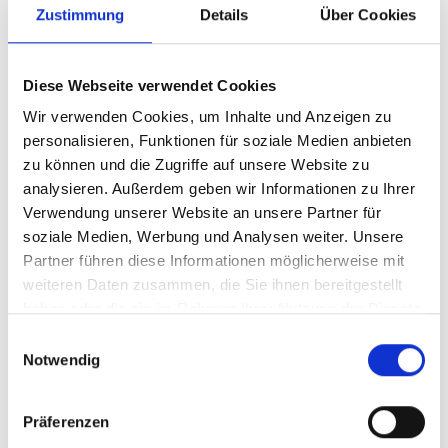
Zustimmung
Details
Über Cookies
Z.Z. nicht verfügbar
MERIDA SILEX 7000 S 28"
Diese Webseite verwendet Cookies
470cm WARM SLATE GREY
Wir verwenden Cookies, um Inhalte und Anzeigen zu
personalisieren, Funktionen für soziale Medien anbieten
Modelljahr 2026
zu können und die Zugriffe auf unsere Website zu
Z.Z. nicht verfügbar
analysieren. Außerdem geben wir Informationen zu Ihrer
Art.Nr. 82693340
Verwendung unserer Website an unsere Partner für
Farbe: WARM SLATE GREY
soziale Medien, Werbung und Analysen weiter. Unsere
pro Stück (inkl. MwSt. zzgl.
Versandkosten für
Partner führen diese Informationen möglicherweise mit
Grossartikel
)
weiteren Daten zusammen, die Sie ihnen bereitgestellt
2.899,00 EUR
haben oder die sie im Rahmen Ihrer Nutzung der Dienste
gesammelt haben.
Einwilligungsauswahl
Z.Z. nicht verfügbar
Notwendig
MERIDA SILEX 7000 M 28"
Präferenzen
500cm WARM SLATE GREY