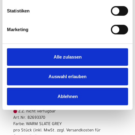
Modelljahr 2026
Statistiken
Z.Z. nicht verfügbar
Art.Nr. 82693350
Farbe: WARM SLATE GREY
Marketing
pro Stück (inkl. MwSt. zzgl.
Versandkosten für
Grossartikel
)
2.899,00 EUR
Alle zulassen
Z.Z. nicht verfügbar
Auswahl erlauben
MERIDA SILEX 7000 XL 28"
560cm WARM SLATE GREY
Ablehnen
Modelljahr 2026
Z.Z. nicht verfügbar
Art.Nr. 82693370
Farbe: WARM SLATE GREY
pro Stück (inkl. MwSt. zzgl.
Versandkosten für