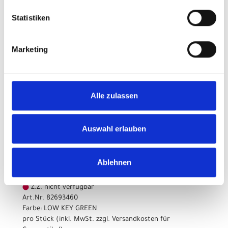
Modelljahr 2026
Statistiken
Z.Z. nicht verfügbar
Art.Nr. 82693440
Farbe: LOW KEY GREEN
Marketing
pro Stück (inkl. MwSt. zzgl.
Versandkosten für
Grossartikel
)
2.899,00 EUR
Alle zulassen
Z.Z. nicht verfügbar
Auswahl erlauben
MERIDA SILEX 7000 L 28"
530cm LOW KEY GREEN
Ablehnen
Modelljahr 2026
Z.Z. nicht verfügbar
Art.Nr. 82693460
Farbe: LOW KEY GREEN
pro Stück (inkl. MwSt. zzgl.
Versandkosten für