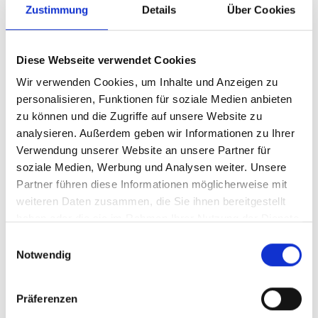
Zustimmung
Details
Über Cookies
Z.Z. nicht verfügbar
MERIDA SILEX 7000 XS 28"
Diese Webseite verwendet Cookies
440cm LOW KEY GREEN
Wir verwenden Cookies, um Inhalte und Anzeigen zu
personalisieren, Funktionen für soziale Medien anbieten
Modelljahr 2026
zu können und die Zugriffe auf unsere Website zu
Z.Z. nicht verfügbar
analysieren. Außerdem geben wir Informationen zu Ihrer
Art.Nr. 82693430
Verwendung unserer Website an unsere Partner für
Farbe: LOW KEY GREEN
soziale Medien, Werbung und Analysen weiter. Unsere
pro Stück (inkl. MwSt. zzgl.
Versandkosten für
Partner führen diese Informationen möglicherweise mit
Grossartikel
)
weiteren Daten zusammen, die Sie ihnen bereitgestellt
2.899,00 EUR
haben oder die sie im Rahmen Ihrer Nutzung der Dienste
gesammelt haben.
Einwilligungsauswahl
Z.Z. nicht verfügbar
Notwendig
MERIDA SILEX 7000 S 28"
Präferenzen
470cm LOW KEY GREEN