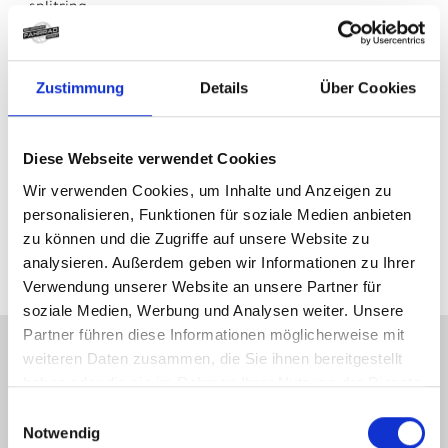
splitring
Griffe
: MERIDA ROAD EXPERT
Sattel
: MERIDA COMP SL
Sattelstütze
: MERIDA EXPERT SL
Zustimmung
Details
Über Cookies
seSattelklemmet_clamp
: MERIDA EXPERT
Kurbelsatz
: Sram Apex 1 Wide Crankset
Innenlager
: Sram DUB BSA Road Wide
Diese Webseite verwendet Cookies
Kette
: Sram Apex
Kettenrad
: * CN-APX-D1
Wir verwenden Cookies, um Inhalte und Anzeigen zu
Gewicht
: 9.6kg
personalisieren, Funktionen für soziale Medien anbieten
Zulässiges Gesamtgewicht
: 120kg
zu können und die Zugriffe auf unsere Website zu
analysieren. Außerdem geben wir Informationen zu Ihrer
Verwendung unserer Website an unsere Partner für
soziale Medien, Werbung und Analysen weiter. Unsere
Partner führen diese Informationen möglicherweise mit
weiteren Daten zusammen, die Sie ihnen bereitgestellt
KONTAKT
haben oder die sie im Rahmen Ihrer Nutzung der Dienste
gesammelt haben.
Einwilligungsauswahl
Gelderner Fahrradprofi
Notwendig
Hartstraße 15-17