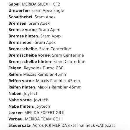
Gabel
: MERIDA SILEX II CF2
Umwerfer
: Sram Apex Eagle
Schalthebel
: Sram Apex
Bremsen
: Sram Apex
Bremse vorne
: Sram Apex
Bremse hinten
: Sram Apex
Bremshebel
: Sram Apex
Bremsscheibe
: Sram Centerline
Bremsscheibe vorne
: Sram Centerline
Bremsscheibe hinten
: Sram Centerline
Felgen
: Reynolds Duroc G30
Reifen
: Maxxis Rambler 45mm
Reifen vorne
: Maxxis Rambler 45mm
Reifen hinten
: Maxxis Rambler 45mm
Naben
: Joytech
Nabe vorne
: Joytech
Nabe hinten
: Joytech
Lenker
: MERIDA EXPERT GR II
Vorbau
: MERIDA TEAM CC III
Steuersatz
: Acros ICR MERIDA external neck w/diecast