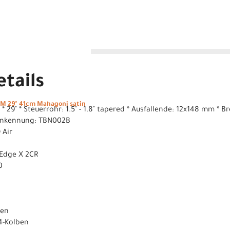
tails
M 29" 41cm Mahagoni satin
m * 29" * Steuerrohr: 1.5" - 1.8" tapered * Ausfallende: 12x148 mm
enkennung: TBN002B
 Air
Edge X 2CR
0
ben
4-Kolben