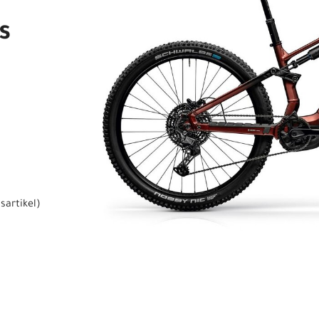
s
sartikel
)