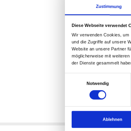
Kurbelsatz
: CENTURION R Pro I
Zustimmung
Kette
: SHIMANO CN-LG500
Kettenrad
: * Linkglide
Pedale
: VP VPE-527
Diese Webseite verwendet 
Licht vorne
: TRELOCK Lightha
Rücklicht
: CENTURION Halo Mi
Wir verwenden Cookies, um I
Motor
: BOSCH Performance Li
und die Zugriffe auf unsere 
Batterie
: BOSCH PowerTube
Website an unsere Partner fü
Batteriekapazität
: 800Wh
möglicherweise mit weiteren
Display
: BOSCH Purion 200
der Dienste gesammelt habe
Ladegerät
: BOSCH Standard C
Empfehlung Mindest Körperg
Einwilligungsauswahl
Empfehlung Maximal Körperg
Notwendig
Gewicht
: 25,5 kgkg
Zulässiges Gesamtgewicht
: 15
Ablehnen