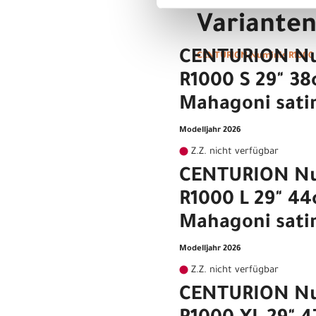
Variante
CENTURION Nu
CENTURION Numinis R1000 
R1000 S 29" 3
Mahagoni sati
Modelljahr 2026
Z.Z. nicht verfügbar
CENTURION Nu
R1000 L 29" 4
Mahagoni sati
Modelljahr 2026
Z.Z. nicht verfügbar
CENTURION Nu