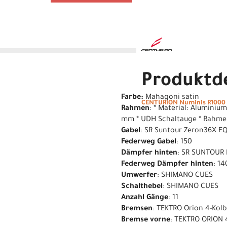
Produktde
Farbe:
Mahagoni satin
CENTURION Numinis R1000 
Rahmen
: * Material: Aluminiu
mm * UDH Schaltauge * Rahm
Gabel
: SR Suntour Zeron36X EQ
Federweg Gabel
: 150
Dämpfer hinten
: SR SUNTOUR 
Federweg Dämpfer hinten
: 14
Umwerfer
: SHIMANO CUES
Schalthebel
: SHIMANO CUES
Anzahl Gänge
: 11
Bremsen
: TEKTRO Orion 4-Kol
Bremse vorne
: TEKTRO ORION 