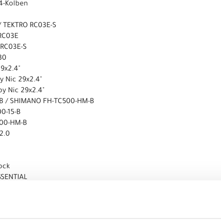
4-Kolben
/ TEKTRO RC03E-S
RC03E
 RC03E-S
30
9x2.4"
 Nic 29x2.4"
y Nic 29x2.4"
-B / SHIMANO FH-TC500-HM-B
0-15-B
500-HM-B
2.0
ock
SSENTIAL
Pro
CRAFT SC-119A