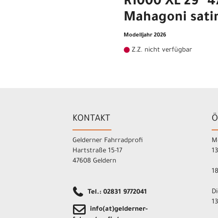
R1000 XL 29" 
Mahagoni sati
Modelljahr 2026
Z.Z. nicht verfügbar
KONTAKT
Ö
Gelderner Fahrradprofi
M
Hartstraße 15-17
1
47608 Geldern
1
D
Tel.: 02831 9772041
1
info(at)gelderner-