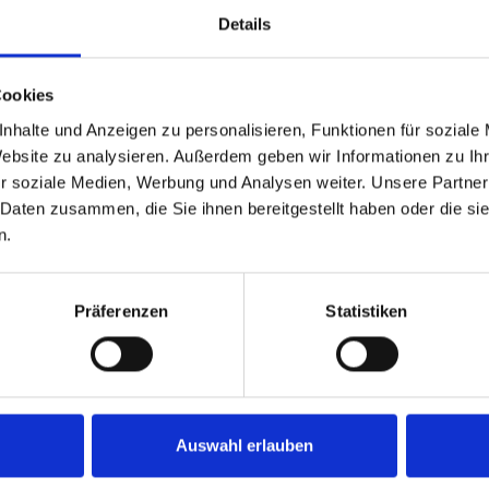
I Gen4
Details
Cookies
mmer 80
ni
nhalte und Anzeigen zu personalisieren, Funktionen für soziale
ne CX
Website zu analysieren. Außerdem geben wir Informationen zu I
r soziale Medien, Werbung und Analysen weiter. Unsere Partner
 Daten zusammen, die Sie ihnen bereitgestellt haben oder die s
n.
harger * 4 Ampere
rösse
: 163cm
rösse
: 184cm
Präferenzen
Statistiken
0kg
Auswahl erlauben