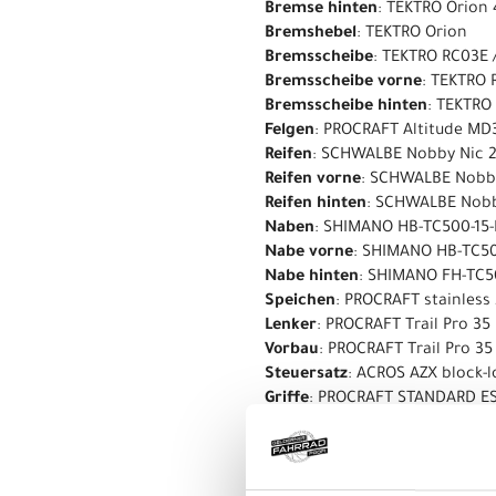
Bremse hinten
: TEKTRO Orion 
Bremshebel
: TEKTRO Orion
Bremsscheibe
: TEKTRO RC03E 
Bremsscheibe vorne
: TEKTRO 
Bremsscheibe hinten
: TEKTRO
Felgen
: PROCRAFT Altitude MD
Reifen
: SCHWALBE Nobby Nic 2
Reifen vorne
: SCHWALBE Nobby
Reifen hinten
: SCHWALBE Nobb
Naben
: SHIMANO HB-TC500-15
Nabe vorne
: SHIMANO HB-TC50
Nabe hinten
: SHIMANO FH-TC
Speichen
: PROCRAFT stainless 
Lenker
: PROCRAFT Trail Pro 35
Vorbau
: PROCRAFT Trail Pro 35
Steuersatz
: ACROS AZX block-l
Griffe
: PROCRAFT STANDARD E
Sattel
: PROCRAFT E-Pro II
Sattelstütze
: PROCRAFT Drop 
seSattelklemmet_clamp
: PRO