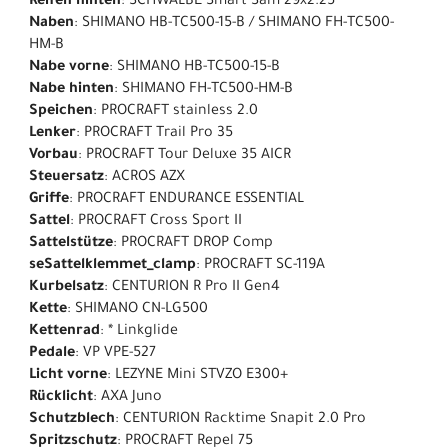
Reifen hinten
: SCHWALBE Smart Sam 29x2.25"
Naben
: SHIMANO HB-TC500-15-B / SHIMANO FH-TC500-
HM-B
Nabe vorne
: SHIMANO HB-TC500-15-B
Nabe hinten
: SHIMANO FH-TC500-HM-B
Speichen
: PROCRAFT stainless 2.0
Lenker
: PROCRAFT Trail Pro 35
Vorbau
: PROCRAFT Tour Deluxe 35 AICR
Steuersatz
: ACROS AZX
Griffe
: PROCRAFT ENDURANCE ESSENTIAL
Sattel
: PROCRAFT Cross Sport II
Sattelstütze
: PROCRAFT DROP Comp
seSattelklemmet_clamp
: PROCRAFT SC-119A
Kurbelsatz
: CENTURION R Pro II Gen4
Kette
: SHIMANO CN-LG500
Kettenrad
: * Linkglide
Pedale
: VP VPE-527
Licht vorne
: LEZYNE Mini STVZO E300+
Rücklicht
: AXA Juno
Schutzblech
: CENTURION Racktime Snapit 2.0 Pro
Spritzschutz
: PROCRAFT Repel 75