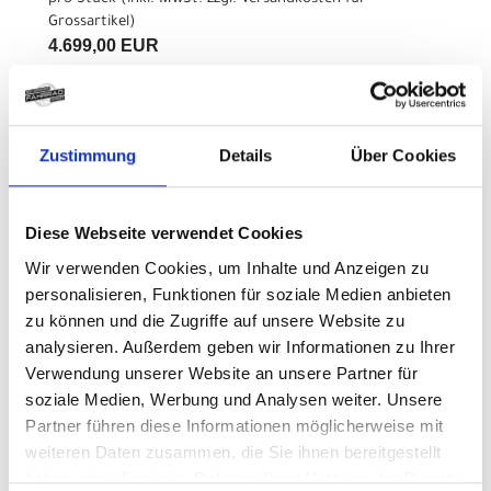
Grossartikel
)
4.699,00 EUR
Z.Z. nicht verfügbar
Zustimmung
Details
Über Cookies
CENTURION Lhasa R1000 M
29" 41cm Kohlegrau
Diese Webseite verwendet Cookies
Modelljahr 2026
Wir verwenden Cookies, um Inhalte und Anzeigen zu
Z.Z. nicht verfügbar
personalisieren, Funktionen für soziale Medien anbieten
Art.Nr. 42023850
zu können und die Zugriffe auf unsere Website zu
Farbe: Kohlegrau
analysieren. Außerdem geben wir Informationen zu Ihrer
pro Stück (inkl. MwSt. zzgl.
Versandkosten für
Grossartikel
)
Verwendung unserer Website an unsere Partner für
4.899,00 EUR
soziale Medien, Werbung und Analysen weiter. Unsere
Partner führen diese Informationen möglicherweise mit
weiteren Daten zusammen, die Sie ihnen bereitgestellt
Z.Z. nicht verfügbar
haben oder die sie im Rahmen Ihrer Nutzung der Dienste