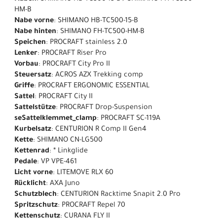
HM-B
Nabe vorne
: SHIMANO HB-TC500-15-B
Nabe hinten
: SHIMANO FH-TC500-HM-B
Speichen
: PROCRAFT stainless 2.0
Lenker
: PROCRAFT Riser Pro
Vorbau
: PROCRAFT City Pro II
Steuersatz
: ACROS AZX Trekking comp
Griffe
: PROCRAFT ERGONOMIC ESSENTIAL
Sattel
: PROCRAFT City II
Sattelstütze
: PROCRAFT Drop-Suspension
seSattelklemmet_clamp
: PROCRAFT SC-119A
Kurbelsatz
: CENTURION R Comp II Gen4
Kette
: SHIMANO CN-LG500
Kettenrad
: * Linkglide
Pedale
: VP VPE-461
Licht vorne
: LITEMOVE RLX 60
Rücklicht
: AXA Juno
Schutzblech
: CENTURION Racktime Snapit 2.0 Pro
Spritzschutz
: PROCRAFT Repel 70
Kettenschutz
: CURANA FLY II