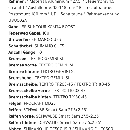
Rahmen
: * Material: Aluminium * 27.5" * Steuerrohr: 1.5"
straight * Ausfallende: 12x148 mm * Bremsaufnahme:
Postmount 180 mm * UDH Schaltauge * Rahmenkennung:
UBU002A
Gabel
: SR SUNTOUR XCM34 BOOST
Federweg Gabel
: 100
Umwerfer
: SHIMANO CUES
Schalthebel
: SHIMANO CUES
Anzahl Gänge
: 10
Bremsen
: TEKTRO GEMINI SL
Bremse vorne
: TEKTRO GEMINI SL
Bremse hinten
: TEKTRO GEMINI SL
Bremshebel
: TEKTRO GEMINI SL
Bremsscheibe
: TEKTRO TR203-45 / TEKTRO TR180-45
Bremsscheibe vorne
: TEKTRO TR203-45
Bremsscheibe hinten
: TEKTRO TR180-45
Felgen
: PROCRAFT MD25
Reifen
: SCHWALBE Smart Sam 27.5x2.25"
Reifen vorne
: SCHWALBE Smart Sam 27.5x2.25"
Reifen hinten
: SCHWALBE Smart Sam 27.5x2.25"
Naben
: SHIMANO HB-TC500-15-B / SHIMANO FH-TC500-