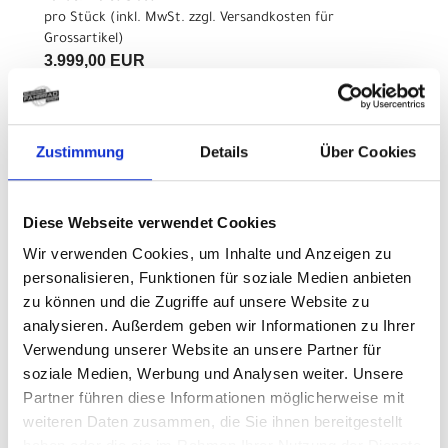
pro Stück (inkl. MwSt. zzgl.
Versandkosten für
Grossartikel
)
3.999,00 EUR
Z.Z. nicht verfügbar
Zustimmung
Details
Über Cookies
CENTURION Country R900
L S 27.5" 39cm Violet Blast
Diese Webseite verwendet Cookies
Modelljahr 2026
Wir verwenden Cookies, um Inhalte und Anzeigen zu
Z.Z. nicht verfügbar
personalisieren, Funktionen für soziale Medien anbieten
Art.Nr. 42131845
zu können und die Zugriffe auf unsere Website zu
Farbe: Violet Blast
analysieren. Außerdem geben wir Informationen zu Ihrer
pro Stück (inkl. MwSt. zzgl.
Versandkosten für
Verwendung unserer Website an unsere Partner für
Grossartikel
)
soziale Medien, Werbung und Analysen weiter. Unsere
3.799,00 EUR
Partner führen diese Informationen möglicherweise mit
weiteren Daten zusammen, die Sie ihnen bereitgestellt
Z.Z. nicht verfügbar
haben oder die sie im Rahmen Ihrer Nutzung der Dienste