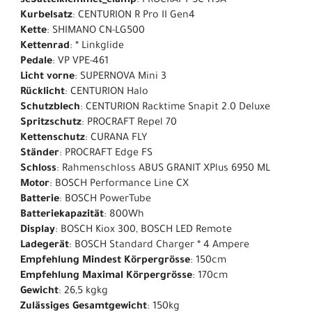
seSattelklemmet_clamp
: PROCRAFT SC-119A
Kurbelsatz
: CENTURION R Pro II Gen4
Kette
: SHIMANO CN-LG500
Kettenrad
: * Linkglide
Pedale
: VP VPE-461
Licht vorne
: SUPERNOVA Mini 3
Rücklicht
: CENTURION Halo
Schutzblech
: CENTURION Racktime Snapit 2.0 Deluxe
Spritzschutz
: PROCRAFT Repel 70
Kettenschutz
: CURANA FLY
Ständer
: PROCRAFT Edge FS
Schloss
: Rahmenschloss ABUS GRANIT XPlus 6950 ML
Motor
: BOSCH Performance Line CX
Batterie
: BOSCH PowerTube
Batteriekapazität
: 800Wh
Display
: BOSCH Kiox 300, BOSCH LED Remote
Ladegerät
: BOSCH Standard Charger * 4 Ampere
Empfehlung Mindest Körpergrösse
: 150cm
Empfehlung Maximal Körpergrösse
: 170cm
Gewicht
: 26,5 kgkg
Zulässiges Gesamtgewicht
: 150kg