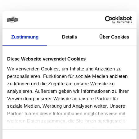
Varianten
Zustimmung
Details
Über Cookies
CENTURION Country R2000
Diese Webseite verwendet Cookies
Wir verwenden Cookies, um Inhalte und Anzeigen zu
T XL 27.5" 52cm Retroblau
personalisieren, Funktionen für soziale Medien anbieten
satin
zu können und die Zugriffe auf unsere Website zu
analysieren. Außerdem geben wir Informationen zu Ihrer
Modelljahr 2026
Verwendung unserer Website an unsere Partner für
Z.Z. nicht verfügbar
soziale Medien, Werbung und Analysen weiter. Unsere
Art.Nr. 42130470
Partner führen diese Informationen möglicherweise mit
Farbe: Retroblau satin
weiteren Daten zusammen, die Sie ihnen bereitgestellt
pro Stück (inkl. MwSt. zzgl.
Versandkosten für
Grossartikel
)
haben oder die sie im Rahmen Ihrer Nutzung der Dienste
4.899,00 EUR
gesammelt haben.
Einwilligungsauswahl