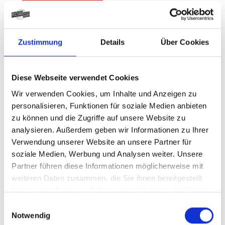
CENTURION Backfire R1000
S 29" 39cm Dark Night
Zustimmung
Details
Über Cookies
Modelljahr 2026
Z.Z. nicht verfügbar
Diese Webseite verwendet Cookies
Art.Nr. 42010745
Farbe: Dark Night
Wir verwenden Cookies, um Inhalte und Anzeigen zu
pro Stück (inkl. MwSt. zzgl.
Versandkosten für
personalisieren, Funktionen für soziale Medien anbieten
Grossartikel
)
zu können und die Zugriffe auf unsere Website zu
3.999,00 EUR
analysieren. Außerdem geben wir Informationen zu Ihrer
Verwendung unserer Website an unsere Partner für
Z.Z. nicht verfügbar
soziale Medien, Werbung und Analysen weiter. Unsere
Partner führen diese Informationen möglicherweise mit
CENTURION Backfire R1000
weiteren Daten zusammen, die Sie ihnen bereitgestellt
haben oder die sie im Rahmen Ihrer Nutzung der Dienste
M 29" 42cm Dark Night
gesammelt haben.
Einwilligungsauswahl
Modelljahr 2026
Notwendig