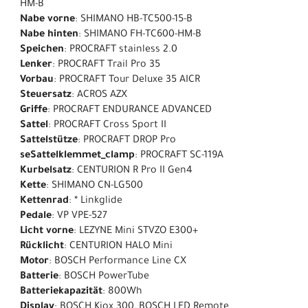
HM-B
Nabe vorne
: SHIMANO HB-TC500-15-B
Nabe hinten
: SHIMANO FH-TC600-HM-B
Speichen
: PROCRAFT stainless 2.0
Lenker
: PROCRAFT Trail Pro 35
Vorbau
: PROCRAFT Tour Deluxe 35 AICR
Steuersatz
: ACROS AZX
Griffe
: PROCRAFT ENDURANCE ADVANCED
Sattel
: PROCRAFT Cross Sport II
Sattelstütze
: PROCRAFT DROP Pro
seSattelklemmet_clamp
: PROCRAFT SC-119A
Kurbelsatz
: CENTURION R Pro II Gen4
Kette
: SHIMANO CN-LG500
Kettenrad
: * Linkglide
Pedale
: VP VPE-527
Licht vorne
: LEZYNE Mini STVZO E300+
Rücklicht
: CENTURION HALO Mini
Motor
: BOSCH Performance Line CX
Batterie
: BOSCH PowerTube
Batteriekapazität
: 800Wh
Display
: BOSCH Kiox 300, BOSCH LED Remote