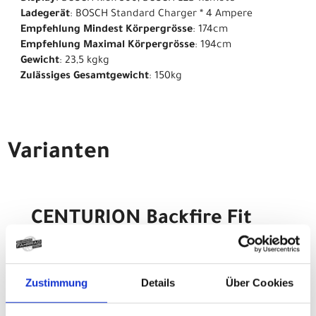
Ladegerät
: BOSCH Standard Charger * 4 Ampere
Empfehlung Mindest Körpergrösse
: 174cm
Empfehlung Maximal Körpergrösse
: 194cm
Gewicht
: 23,5 kgkg
Zulässiges Gesamtgewicht
: 150kg
Varianten
CENTURION Backfire Fit
R2000 XL 29" 52cm
Marinegrau satin
Zustimmung
Details
Über Cookies
Modelljahr 2026
Z.Z. nicht verfügbar