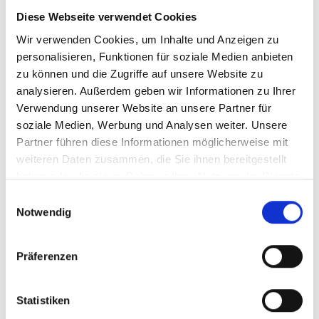
Art.Nr. 42113570
Diese Webseite verwendet Cookies
Farbe: Marinegrau satin
Wir verwenden Cookies, um Inhalte und Anzeigen zu
pro Stück (inkl. MwSt. zzgl.
Versandkosten für
personalisieren, Funktionen für soziale Medien anbieten
Grossartikel
)
4.849,00 EUR
zu können und die Zugriffe auf unsere Website zu
analysieren. Außerdem geben wir Informationen zu Ihrer
Verwendung unserer Website an unsere Partner für
Z.Z. nicht verfügbar
soziale Medien, Werbung und Analysen weiter. Unsere
Partner führen diese Informationen möglicherweise mit
CENTURION Backfire Fit
weiteren Daten zusammen, die Sie ihnen bereitgestellt
R2000 S 29" 39cm
haben oder die sie im Rahmen Ihrer Nutzung der Dienste
gesammelt haben.
Marinegrau satin
Einwilligungsauswahl
Notwendig
Modelljahr 2026
Z.Z. nicht verfügbar
Präferenzen
Art.Nr. 42113540
Farbe: Marinegrau satin
pro Stück (inkl. MwSt. zzgl.
Versandkosten für
Statistiken
Grossartikel
)