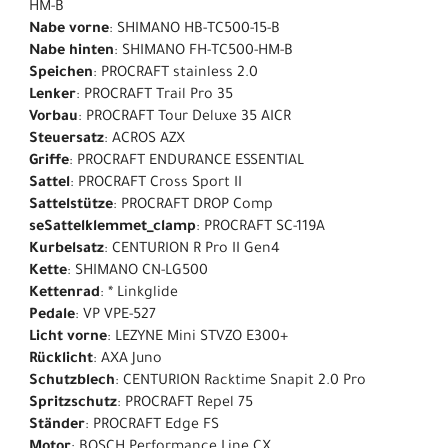
HM-B
Nabe vorne
: SHIMANO HB-TC500-15-B
Nabe hinten
: SHIMANO FH-TC500-HM-B
Speichen
: PROCRAFT stainless 2.0
Lenker
: PROCRAFT Trail Pro 35
Vorbau
: PROCRAFT Tour Deluxe 35 AICR
Steuersatz
: ACROS AZX
Griffe
: PROCRAFT ENDURANCE ESSENTIAL
Sattel
: PROCRAFT Cross Sport II
Sattelstütze
: PROCRAFT DROP Comp
seSattelklemmet_clamp
: PROCRAFT SC-119A
Kurbelsatz
: CENTURION R Pro II Gen4
Kette
: SHIMANO CN-LG500
Kettenrad
: * Linkglide
Pedale
: VP VPE-527
Licht vorne
: LEZYNE Mini STVZO E300+
Rücklicht
: AXA Juno
Schutzblech
: CENTURION Racktime Snapit 2.0 Pro
Spritzschutz
: PROCRAFT Repel 75
Ständer
: PROCRAFT Edge FS