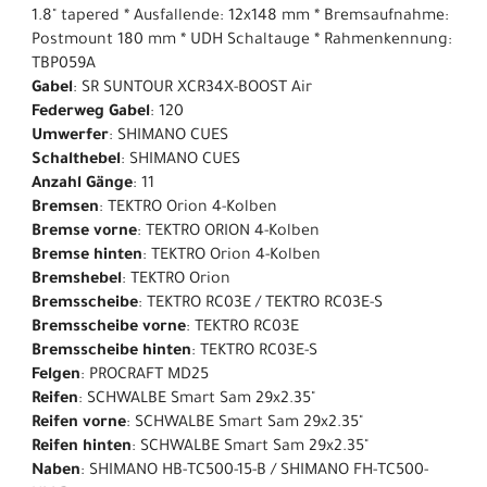
1.8" tapered * Ausfallende: 12x148 mm * Bremsaufnahme:
Postmount 180 mm * UDH Schaltauge * Rahmenkennung:
TBP059A
Gabel
: SR SUNTOUR XCR34X-BOOST Air
Federweg Gabel
: 120
Umwerfer
: SHIMANO CUES
Schalthebel
: SHIMANO CUES
Anzahl Gänge
: 11
Bremsen
: TEKTRO Orion 4-Kolben
Bremse vorne
: TEKTRO ORION 4-Kolben
Bremse hinten
: TEKTRO Orion 4-Kolben
Bremshebel
: TEKTRO Orion
Bremsscheibe
: TEKTRO RC03E / TEKTRO RC03E-S
Bremsscheibe vorne
: TEKTRO RC03E
Bremsscheibe hinten
: TEKTRO RC03E-S
Felgen
: PROCRAFT MD25
Reifen
: SCHWALBE Smart Sam 29x2.35"
Reifen vorne
: SCHWALBE Smart Sam 29x2.35"
Reifen hinten
: SCHWALBE Smart Sam 29x2.35"
Naben
: SHIMANO HB-TC500-15-B / SHIMANO FH-TC500-