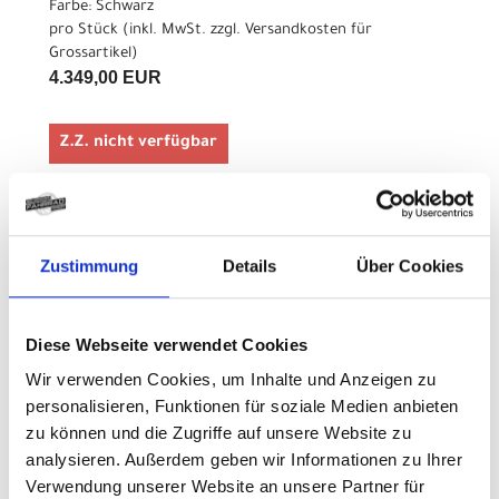
Farbe: Schwarz
pro Stück (inkl. MwSt. zzgl.
Versandkosten für
Grossartikel
)
4.349,00 EUR
Z.Z. nicht verfügbar
CENTURION Backfire Fit
R1000 EQ S 29" 39cm
Zustimmung
Details
Über Cookies
Schwarz
Modelljahr 2026
Diese Webseite verwendet Cookies
Z.Z. nicht verfügbar
Art.Nr. 42013445
Wir verwenden Cookies, um Inhalte und Anzeigen zu
Farbe: Schwarz
personalisieren, Funktionen für soziale Medien anbieten
pro Stück (inkl. MwSt. zzgl.
Versandkosten für
zu können und die Zugriffe auf unsere Website zu
Grossartikel
)
analysieren. Außerdem geben wir Informationen zu Ihrer
4.149,00 EUR
Verwendung unserer Website an unsere Partner für