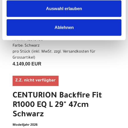
R1000 EQ M 29" 42cm
Auswahl erlauben
Schwarz
Modelljahr 2026
Ablehnen
Z.Z. nicht verfügbar
Art.Nr. 42013455
Farbe: Schwarz
pro Stück (inkl. MwSt. zzgl.
Versandkosten für
Grossartikel
)
4.149,00 EUR
Z.Z. nicht verfügbar
CENTURION Backfire Fit
R1000 EQ L 29" 47cm
Schwarz
Modelljahr 2026