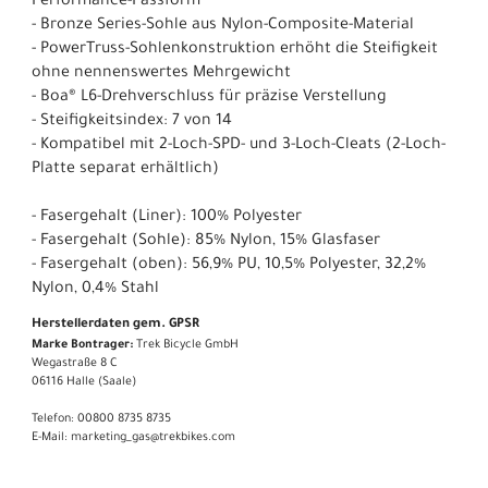
Performance-Passform
- Bronze Series-Sohle aus Nylon-Composite-Material
- PowerTruss-Sohlenkonstruktion erhöht die Steifigkeit
ohne nennenswertes Mehrgewicht
- Boa® L6-Drehverschluss für präzise Verstellung
- Steifigkeitsindex: 7 von 14
- Kompatibel mit 2-Loch-SPD- und 3-Loch-Cleats (2-Loch-
Platte separat erhältlich)
- Fasergehalt (Liner): 100% Polyester
- Fasergehalt (Sohle): 85% Nylon, 15% Glasfaser
- Fasergehalt (oben): 56,9% PU, 10,5% Polyester, 32,2%
Nylon, 0,4% Stahl
Herstellerdaten gem. GPSR
Marke Bontrager:
Trek Bicycle GmbH
Wegastraße 8 C
06116 Halle (Saale)
Telefon: 00800 8735 8735
E-Mail: marketing_gas@trekbikes.com