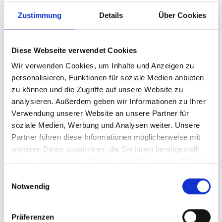
Art.Nr. 551608
Zustimmung
Details
Über Cookies
Farbe: BLACK
pro Stück (inkl. MwSt. zzgl.
Versandkosten für
Standardartikel
)
90,99 EUR
Diese Webseite verwendet Cookies
Wir verwenden Cookies, um Inhalte und Anzeigen zu
personalisieren, Funktionen für soziale Medien anbieten
Z.Z. nicht verfügbar
zu können und die Zugriffe auf unsere Website zu
analysieren. Außerdem geben wir Informationen zu Ihrer
Bontrager Schuh
Verwendung unserer Website an unsere Partner für
Bontrager Circuit Men 44
soziale Medien, Werbung und Analysen weiter. Unsere
Black
Partner führen diese Informationen möglicherweise mit
weiteren Daten zusammen, die Sie ihnen bereitgestellt
Modelljahr
haben oder die sie im Rahmen Ihrer Nutzung der Dienste
Z.Z. nicht verfügbar
gesammelt haben.
Einwilligungsauswahl
Art.Nr. 551611
Notwendig
Farbe: BLACK
pro Stück (inkl. MwSt. zzgl.
Versandkosten für
Standardartikel
)
Präferenzen