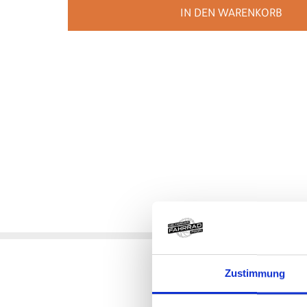
IN DEN WARENKORB
Produktde
Zustimmung
Bontrager Jacke RXL 180 Sof
Jacke Bontrager RXL 180 Softsh