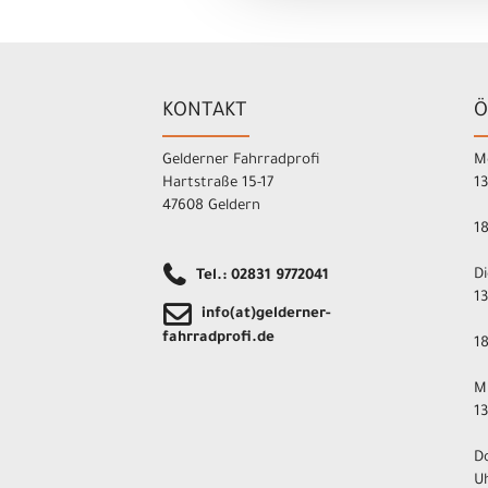
KONTAKT
Ö
Gelderner Fahrradprofi
M
Hartstraße 15-17
1
47608 Geldern
1
D
Tel.: 02831 9772041
1
info(at)gelderner-
fahrradprofi.de
1
M
1
D
U