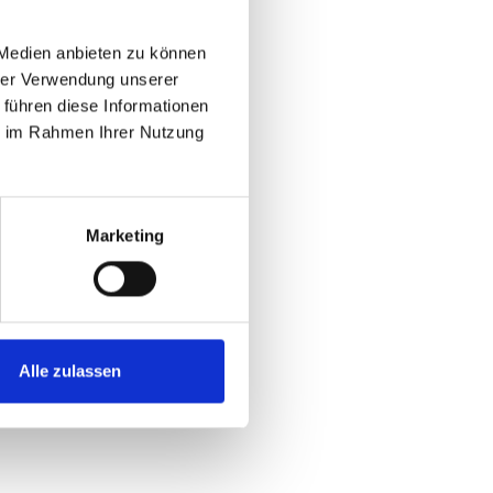
ßverschluss anbringbaren Ärmel
gegen kühle bis kalte
 Medien anbieten zu können
hrer Verwendung unserer
 führen diese Informationen
kenteil und Unterarme aus
ie im Rahmen Ihrer Nutzung
lichen
n der linken Brust;8 cm
m Bike;Reflektierende
t sorgt für aerodynamische
Marketing
Alle zulassen