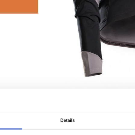
tails
Details
tshell Convertible M Black
ell Convertible M Black