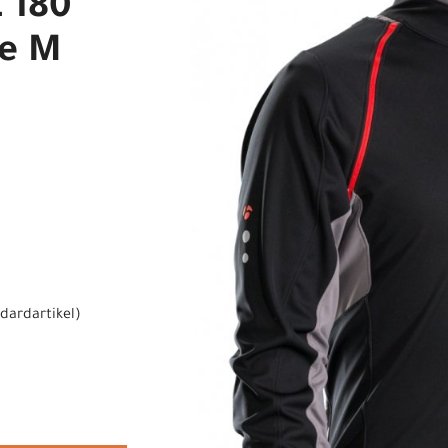
 180
le M
dardartikel
)