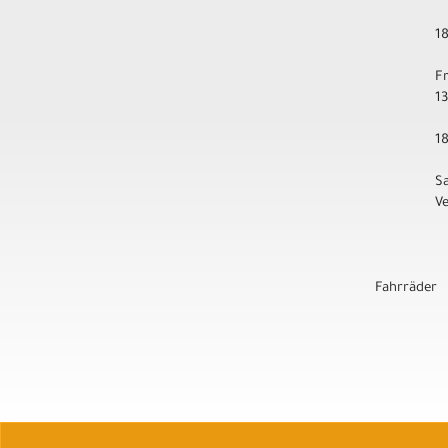
1
F
1
1
S
V
Fahrräder