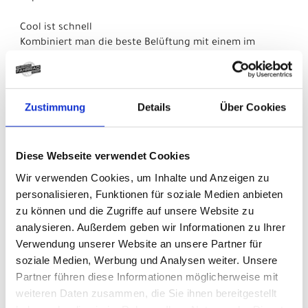
Cool ist schnell
Kombiniert man die beste Belüftung mit einem im
Windkanal entwickelten aerodynamischen Design
entsteht ein leichter Helm, der schneller als die meisten
konventionellen Aero-Helme und viel besser belüftet ist.
Zustimmung
Details
Über Cookies
Shit happens
Damit du dich nach einem Sturz schnell wieder auf dein
Bike schwingen kannst, bieten wir dir einen kostenlosen
Diese Webseite verwendet Cookies
Ersatz deines Helms, wenn er innerhalb des ersten
Wir verwenden Cookies, um Inhalte und Anzeigen zu
Jahres nach dem Kauf in einen Sturz verwickelt ist.
personalisieren, Funktionen für soziale Medien anbieten
Kontaktiere dafür einfach Bontrager oder deinen
Fachhändler vor Ort.
zu können und die Zugriffe auf unsere Website zu
analysieren. Außerdem geben wir Informationen zu Ihrer
- Materialtyp: Feuchtigkeitsabführende Polster
Verwendung unserer Website an unsere Partner für
soziale Medien, Werbung und Analysen weiter. Unsere
Herstellerdaten gem. GPSR
Partner führen diese Informationen möglicherweise mit
Marke Bontrager:
Trek Bicycle GmbH
Wegastraße 8 C
weiteren Daten zusammen, die Sie ihnen bereitgestellt
06116 Halle (Saale)