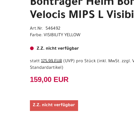
Bontrager Helm Bo
Velocis MIPS L Visibi
Art.Nr. 546492
Farbe: VISIBILITY YELLOW
Z.Z. nicht verfügbar
statt
175,99 EUR
(
UVP
) pro Stück (inkl. MwSt. zzgl.
Standardartikel
)
159,00 EUR
Z.Z. nicht verfügbar