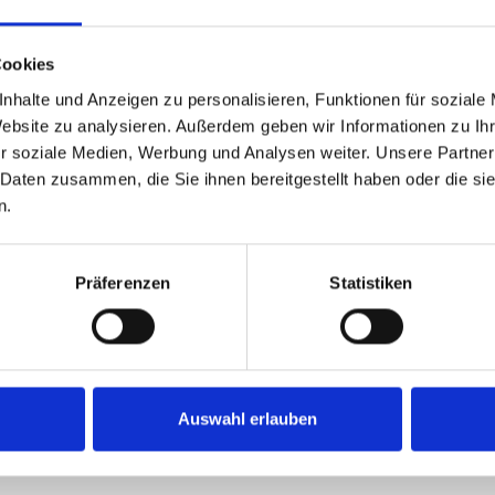
ssform bekommen ein Upgrade: Mit dem neuen BOA-Helmverschlus
n und anpassen.
Cookies
nhalte und Anzeigen zu personalisieren, Funktionen für soziale
üftung mit einem im Windkanal entwickelten aerodynamischen Des
Website zu analysieren. Außerdem geben wir Informationen zu I
isten konventionellen Aero-Helme und viel besser belüftet ist.
r soziale Medien, Werbung und Analysen weiter. Unsere Partner
 Daten zusammen, die Sie ihnen bereitgestellt haben oder die s
n.
z schnell wieder auf dein Bike schwingen kannst, bieten wir dir e
rsten Jahres nach dem Kauf in einen Sturz verwickelt ist. Kontakt
rt.
Präferenzen
Statistiken
führende Polster
Auswahl erlauben