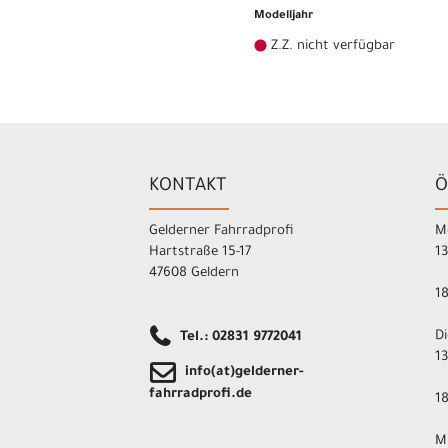
Modelljahr
Z.Z. nicht verfügbar
KONTAKT
Ö
Gelderner Fahrradprofi
M
Hartstraße 15-17
1
47608 Geldern
1
D
Tel.: 02831 9772041
1
info(at)gelderner-
fahrradprofi.de
1
M