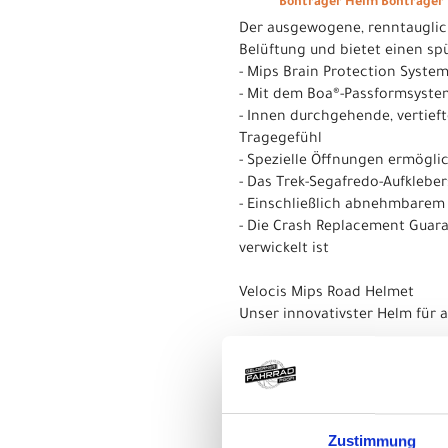
Bontrager Helm Bontrager Ve
Der ausgewogene, renntauglich
Belüftung und bietet einen sp
- Mips Brain Protection Syste
- Mit dem Boa®-Passformsystem
- Innen durchgehende, vertief
Tragegefühl
- Spezielle Öffnungen ermögli
- Das Trek-Segafredo-Aufkleber
- Einschließlich abnehmbarem 
- Die Crash Replacement Guara
verwickelt ist
Velocis Mips Road Helmet
Unser innovativster Helm für 
Multi-Directional Impact Prot
Mips, das in jahrelanger Fors
und kann bei schrägen Aufpral
Zustimmung
Kinderleicht verstellbare Pass