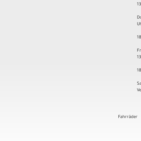
1
D
U
1
F
1
1
S
V
Fahrräder