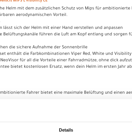
locis MIPS L Visibility CE
e Helm mit dem zusätzlichen Schutz von Mips für ambitionierte 
ürbaren aerodynamischen Vorteil.
m
 lässt sich der Helm mit einer Hand verstellen und anpassen
te Belüftungskanäle führen die Luft am Kopf entlang und sorgen f
chen die sichere Aufnahme der Sonnenbrille
set enthält die Farbkombinationen Viper Red, White und Visibility
NeoVisor für all die Vorteile einer Fahrradmütze, ohne dick aufzu
ntee bietet kostenlosen Ersatz, wenn dein Helm im ersten Jahr ab
ambitionierte Fahrer bietet eine maximale Belüftung und einen ae
ection System
chungsarbeit entwickelt wurde, unterstützt den körpereigenen S
lrichtungen einen besseren Schutz bieten.
Details
form