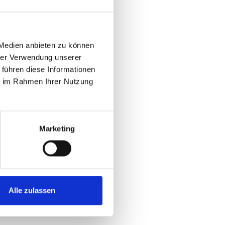
ssystem können Fahrer den
 Medien anbieten zu können
ign entsteht ein leichter
hrer Verwendung unserer
 führen diese Informationen
ie im Rahmen Ihrer Nutzung
inen kostenlosen Ersatz deines
iere dafür einfach Bontrager
Marketing
Alle zulassen