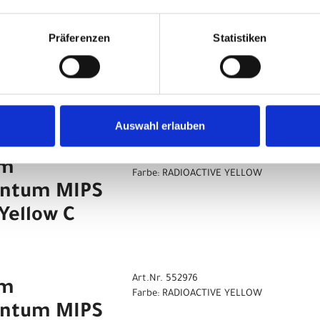
Präferenzen
Statistiken
n
Auswahl erlauben
Quantum MIPS S Radioactive Yellow C
Art.Nr. 552975
lm
Farbe: RADIOACTIVE YELLOW
antum MIPS
Yellow C
Art.Nr. 552976
lm
Farbe: RADIOACTIVE YELLOW
antum MIPS