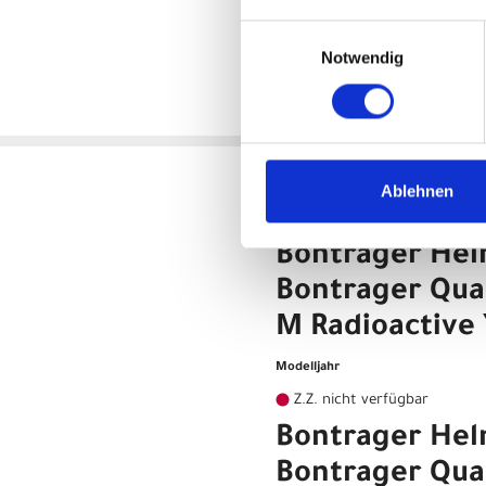
E-Mail: marketing_gas@trekbikes.com
Einwilligungsauswahl
Notwendig
Variante
Ablehnen
Bontrager Helm Bontrager 
Bontrager He
Bontrager Qu
M Radioactive 
Modelljahr
Z.Z. nicht verfügbar
Bontrager He
Bontrager Qu