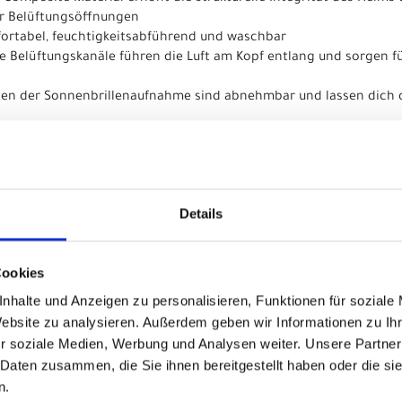
er Belüftungsöffnungen
fortabel, feuchtigkeitsabführend und waschbar
te Belüftungskanäle führen die Luft am Kopf entlang und sorgen f
ngen der Sonnenbrillenaufnahme sind abnehmbar und lassen dich 
en für aufgeräumte und einfach zu verstellende Helmriemen
arantee bietet kostenlosen Ersatz, wenn dein Helm im ersten Ja
Details
ection System
chungsarbeit entwickelt wurde, unterstützt den körpereigenen S
lrichtungen einen besseren Schutz bieten.
Cookies
führende Polster
nhalte und Anzeigen zu personalisieren, Funktionen für soziale
Website zu analysieren. Außerdem geben wir Informationen zu I
r soziale Medien, Werbung und Analysen weiter. Unsere Partner
 Daten zusammen, die Sie ihnen bereitgestellt haben oder die s
n.