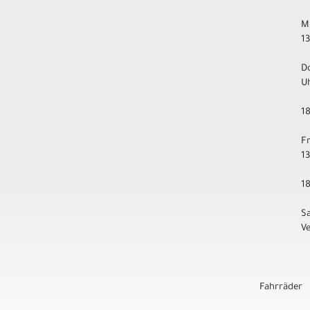
M
1
D
U
1
F
1
1
S
V
Fahrräder