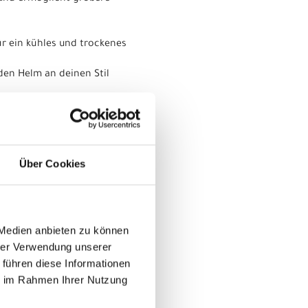
ür ein kühles und trockenes
den Helm an deinen Stil
hr ab Kaufdatum durch einen
Über Cookies
chutzmechanismus des Gehirns
 Medien anbieten zu können
hrer Verwendung unserer
 führen diese Informationen
ie im Rahmen Ihrer Nutzung