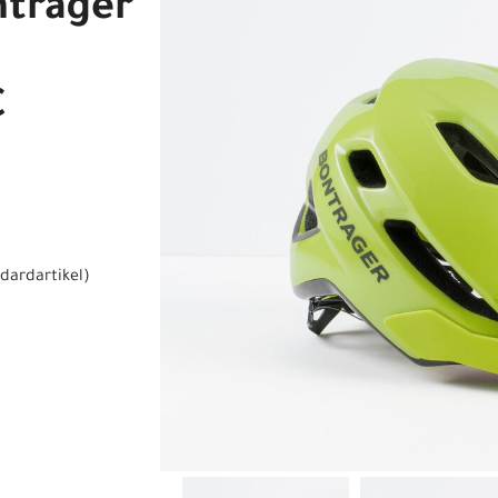
ntrager
C
dardartikel
)