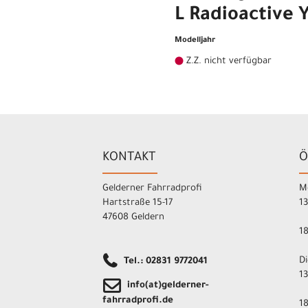
L Radioactive 
Modelljahr
Z.Z. nicht verfügbar
KONTAKT
Ö
Gelderner Fahrradprofi
M
Hartstraße 15-17
1
47608 Geldern
1
D
Tel.: 02831 9772041
1
info(at)gelderner-
fahrradprofi.de
1