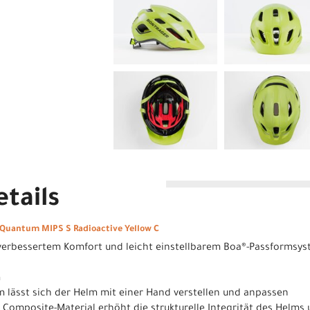
tails
Quantum MIPS S Radioactive Yellow C
verbessertem Komfort und leicht einstellbarem Boa®-Passformsyste
m
 lässt sich der Helm mit einer Hand verstellen und anpassen
s Composite-Material erhöht die strukturelle Integrität des Helms