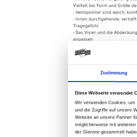
Vielfalt bei Form und Größe d
- Helmpolster sind weich, kom
- Innen durchgehende, vertief
Tragegefühl
- Das Visier und die Abdecku
anpassen
- LockDown-Riementeiler sorg
- Unsere Crash Replacement Gu
Sturz beschädigt wird
Zustimmung
Multi-Directional Impact Prot
Mips, das in jahrelanger Fors
und kann bei schrägen Aufpral
Diese Webseite verwendet 
- Materialtyp: Feuchtigkeitsab
Wir verwenden Cookies, um I
und die Zugriffe auf unsere 
Herstellerdaten gem. GPSR
Marke Bontrager:
Trek Bicycle GmbH
Website an unsere Partner fü
Wegastraße 8 C
möglicherweise mit weiteren
06116 Halle (Saale)
der Dienste gesammelt habe
Telefon: 00800 8735 8735