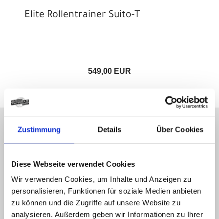
Elite Rollentrainer Suito-T
549,00 EUR
2 Ergebnisse
Zustimmung
Details
Über Cookies
KONTAKT
Gelderner Fahrradprofi
Diese Webseite verwendet Cookies
Hartstraße 15-17
47608 Geldern
Wir verwenden Cookies, um Inhalte und Anzeigen zu
personalisieren, Funktionen für soziale Medien anbieten
zu können und die Zugriffe auf unsere Website zu
Tel.: 02831 9772041
analysieren. Außerdem geben wir Informationen zu Ihrer