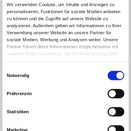
Wir verwenden Cookies, um Inhalte und Anzeigen zu
KONTAKT
personalisieren, Funktionen für soziale Medien anbieten
zu können und die Zugriffe auf unsere Website zu
Gelderner Fahrradprofi
Hartstraße 15-17
analysieren. Außerdem geben wir Informationen zu Ihrer
47608 Geldern
Verwendung unserer Website an unsere Partner für
soziale Medien, Werbung und Analysen weiter. Unsere
Partner führen diese Informationen möglicherweise mit
Tel.: 02831 9772041
weiteren Daten zusammen, die Sie ihnen bereitgestellt
info(at)gelderner-fahrradprofi.de
haben oder die sie im Rahmen Ihrer Nutzung der Dienste
gesammelt haben.
Einwilligungsauswahl
Notwendig
ÖFFNUNGSZEITEN
Montag 09:00 - 13:00 Uhr
Präferenzen
14:00 - 18:00 Uhr
Dienstag 09:00 - 13:00 Uhr
Statistiken
14:00 - 18:00 Uhr
Mittwoch 09:00 - 13:00 Uhr
Marketing