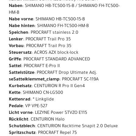
Naben
: SHIMANO HB-TC500-15-B / SHIMANO FH-TC500-
HM-B
Nabe vorne
: SHIMANO HB-TC500-15-B
Nabe hinten
: SHIMANO FH-TC500-HM-B
Speichen
: PROCRAFT stainless 2.0
Lenker
: PROCRAFT Trail Pro 35
Vorbau
: PROCRAFT Trail Pro 35
Steuersatz
: ACROS AZX block-lock
Griffe
: PROCRAFT STANDARD ADVANCED
Sattel
: PROCRAFT E-Pro II
Sattelstütze
: PROCRAFT Drop Ultimate Adj.
seSattelklemmet_clamp
: PROCRAFT SC-119A
Kurbelsatz
: CENTURION R Pro II Gen4
Kette
: SHIMANO CN-LG500
Kettenrad
: * Linkglide
Pedale
: VP VPE-527
Licht vorne
: LEZYNE Power STVZO E115
Rücklicht
: CENTURION Halo
Schutzblech
: CENTURION Racktime Snapit 2.0 Deluxe
Spritzschutz
: PROCRAFT Repel 75