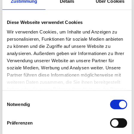
Zustimmung
Details
Über Cookies
Wolkenweiß
Modelljahr 2026
Diese Webseite verwendet Cookies
Z.Z. nicht verfügbar
Wir verwenden Cookies, um Inhalte und Anzeigen zu
Art.Nr. 42323340
personalisieren, Funktionen für soziale Medien anbieten
Farbe: Wolkenweiß
zu können und die Zugriffe auf unsere Website zu
pro Stück (inkl. MwSt. zzgl.
Versandkosten für
analysieren. Außerdem geben wir Informationen zu Ihrer
Grossartikel
)
Verwendung unserer Website an unsere Partner für
5.899,00 EUR
soziale Medien, Werbung und Analysen weiter. Unsere
Partner führen diese Informationen möglicherweise mit
Z.Z. nicht verfügbar
weiteren Daten zusammen, die Sie ihnen bereitgestellt
haben oder die sie im Rahmen Ihrer Nutzung der Dienste
CENTURION Numinis
gesammelt haben.
Einwilligungsauswahl
R2000 EQ L 29" 44cm
Notwendig
Wolkenweiß
Präferenzen
Modelljahr 2026
Z.Z. nicht verfügbar