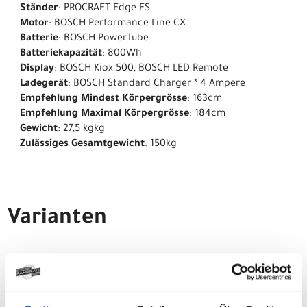
Ständer
: PROCRAFT Edge FS
Motor
: BOSCH Performance Line CX
Batterie
: BOSCH PowerTube
Batteriekapazität
: 800Wh
Display
: BOSCH Kiox 500, BOSCH LED Remote
Ladegerät
: BOSCH Standard Charger * 4 Ampere
Empfehlung Mindest Körpergrösse
: 163cm
Empfehlung Maximal Körpergrösse
: 184cm
Gewicht
: 27,5 kgkg
Zulässiges Gesamtgewicht
: 150kg
Varianten
CENTURION Numinis
R2000 EQ S 29" 38cm