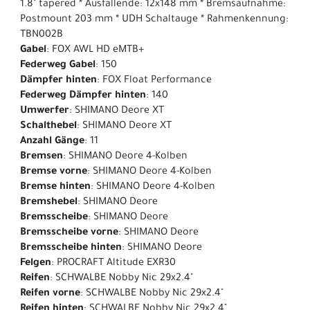
1.8" tapered * Ausfallende: 12x148 mm * Bremsaufnahme:
Postmount 203 mm * UDH Schaltauge * Rahmenkennung:
TBN002B
Gabel
: FOX AWL HD eMTB+
Federweg Gabel
: 150
Dämpfer hinten
: FOX Float Performance
Federweg Dämpfer hinten
: 140
Umwerfer
: SHIMANO Deore XT
Schalthebel
: SHIMANO Deore XT
Anzahl Gänge
: 11
Bremsen
: SHIMANO Deore 4-Kolben
Bremse vorne
: SHIMANO Deore 4-Kolben
Bremse hinten
: SHIMANO Deore 4-Kolben
Bremshebel
: SHIMANO Deore
Bremsscheibe
: SHIMANO Deore
Bremsscheibe vorne
: SHIMANO Deore
Bremsscheibe hinten
: SHIMANO Deore
Felgen
: PROCRAFT Altitude EXR30
Reifen
: SCHWALBE Nobby Nic 29x2.4"
Reifen vorne
: SCHWALBE Nobby Nic 29x2.4"
Reifen hinten
: SCHWALBE Nobby Nic 29x2.4"