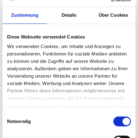
kompatibel, 7 Grad, 50 mm Länge
Zustimmung
Details
Über Cookies
Lenkerband Griffe: Trek Line Comp,
Nylonschraubklemmung
Diese Webseite verwendet Cookies
Sattel: Bontrager Verse Short, Edelstahlstreben
Wir verwenden Cookies, um Inhalte und Anzeigen zu
personalisieren, Funktionen für soziale Medien anbieten
Sattelstütze: Bontrager aus Aluminium, 31,6 mm, 12 mm
Versatz, 400 mm Länge
zu können und die Zugriffe auf unsere Website zu
analysieren. Außerdem geben wir Informationen zu Ihrer
Räder: Bontrager Connection, Hohlkammerfelge, 32-
Verwendung unserer Website an unsere Partner für
Loch, 20 mm Innenweite, Schrader-Ventil
soziale Medien, Werbung und Analysen weiter. Unsere
Formula DC-20, Aluminium, 6-Loch-Scheibenaufnahme,
Partner führen diese Informationen möglicherweise mit
100 x 5 mm
weiteren Daten zusammen, die Sie ihnen bereitgestellt
Formula DC-22, Aluminium, 6-Loch-Scheibenaufnahme,
haben oder die sie im Rahmen Ihrer Nutzung der Dienste
8/9/10-Freilaufnabe von Shimano, 135 x 5 mm
gesammelt haben.
Einwilligungsauswahl
Notwendig
Herstellerdaten gem. GPSR
Marke Trek:
Trek Bicycle GmbH
Wegastraße 8 C