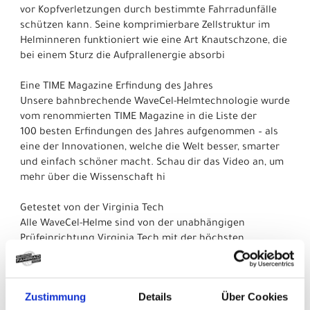
vor Kopfverletzungen durch bestimmte Fahrradunfälle
schützen kann. Seine komprimierbare Zellstruktur im
Helminneren funktioniert wie eine Art Knautschzone, die
bei einem Sturz die Aufprallenergie absorbi
Eine TIME Magazine Erfindung des Jahres
Unsere bahnbrechende WaveCel-Helmtechnologie wurde
vom renommierten TIME Magazine in die Liste der
100 besten Erfindungen des Jahres aufgenommen – als
eine der Innovationen, welche die Welt besser, smarter
und einfach schöner macht. Schau dir das Video an, um
mehr über die Wissenschaft hi
Getestet von der Virginia Tech
Alle WaveCel-Helme sind von der unabhängigen
Prüfeinrichtung Virginia Tech mit der höchsten
Bewertung ausgezeichnet worden. Diese objektive
Prüfung beweist, dass Bontragers WaveCel-Helme mit
ihrer 5-Sterne-Bewertung Fahrradfahrern den besten
Zustimmung
Details
Über Cookies
Schutz bieten.