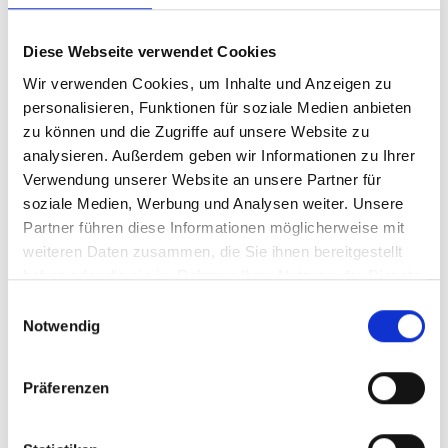
BOA®-haltesystem
Diese Webseite verwendet Cookies
Verstelle die Passform deines Helms ganz einfach mit
nur einer Hand.
Wir verwenden Cookies, um Inhalte und Anzeigen zu
personalisieren, Funktionen für soziale Medien anbieten
Besonders große abdeckung
zu können und die Zugriffe auf unsere Website zu
Die verlängerte Schale auf der Rückseite bietet
analysieren. Außerdem geben wir Informationen zu Ihrer
zusätzlichen Schutz für den Hinterkopf.
Verwendung unserer Website an unsere Partner für
soziale Medien, Werbung und Analysen weiter. Unsere
LockDown-riementeile
Partner führen diese Informationen möglicherweise mit
Passe die Helmriemen
weiteren Daten zusammen, die Sie ihnen bereitgestellt
Weiche helmpads
haben oder die sie im Rahmen Ihrer Nutzung der Dienste
Extrem komfortable, waschbare Pads im Inneren führen
gesammelt haben.
Einwilligungsauswahl
an heißen Tagen und bei großen Anstrengungen
Notwendig
Feuchtigkeit ab.
- Materialtyp: Feuchtigkeitsabführende Polster
Präferenzen
Herstellerdaten gem. GPSR
Marke Bontrager:
Trek Bicycle GmbH