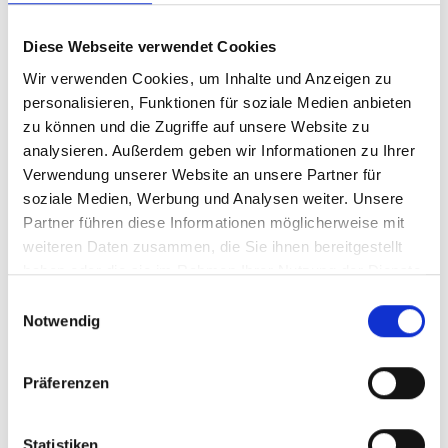
und komfortable Passform.
Diese Webseite verwendet Cookies
Frische Polster
Weiche, komfortable und feuchtigkeitsabführende
Wir verwenden Cookies, um Inhalte und Anzeigen zu
Polster sorgen für lang anhaltenden Komfort und lassen
personalisieren, Funktionen für soziale Medien anbieten
sich zur Reinigung herausnehmen.
zu können und die Zugriffe auf unsere Website zu
analysieren. Außerdem geben wir Informationen zu Ihrer
Reflektierende Elemente
Verwendung unserer Website an unsere Partner für
Reflektierende Elemente auf der Rückseite des Helms
soziale Medien, Werbung und Analysen weiter. Unsere
erhöhen die Sichtbarkeit bei ungünstigen
Partner führen diese Informationen möglicherweise mit
Lichtverhältnissen.
weiteren Daten zusammen, die Sie ihnen bereitgestellt
haben oder die sie im Rahmen Ihrer Nutzung der Dienste
- Materialtyp: Feuchtigkeitsabführende Polster
gesammelt haben.
Einwilligungsauswahl
Herstellerdaten gem. GPSR
Notwendig
Marke Bontrager:
Trek Bicycle GmbH
Wegastraße 8 C
06116 Halle (Saale)
Präferenzen
Telefon: 00800 8735 8735
E-Mail: marketing_gas@trekbikes.com
Statistiken