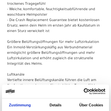
trockenes Tragegefühl
- Weiche, komfortable, feuchtigkeitsabführende und
waschbare Helmpolster
- Die Crash Replacement Guarantee bietet kostenlosen
Ersatz, wenn dein Helm im ersten Jahr ab Kaufdatum in
einen Sturz verwickelt ist
Größere Belüftungsöffnungen für mehr Luftzirkulation
Ein Inmold-Verstärkungskäfig aus Verbundmaterial
ermöglicht größere Belüftungsöffnungen und mehr
Luftzirkulation und erhöht zugleich die strukturelle
Integrität des Helms.
Luftkanäle
Vertiefte innere Belüftungskanäle führen die Luft am
Kopf entlang und sorgen für ein kühles Tragegefühl.
Einhändig verstellbar
Das Headmaster Passformsystem ermöglicht intuitives,
Zustimmung
Details
Über Cookies
einhändiges Feineinstellen und sorgt so für eine präzise