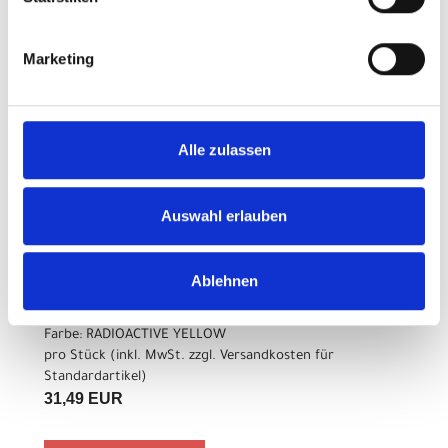
Marketing
Varianten
Alle zulassen
Bontrager Helm Bontrager
Solstice S/M Radioactive
Auswahl erlauben
Yellow CE
Modelljahr
Ablehnen
Z.Z. nicht verfügbar
Art.Nr. 592933
Farbe: RADIOACTIVE YELLOW
pro Stück (inkl. MwSt. zzgl.
Versandkosten für
Standardartikel
)
31,49 EUR