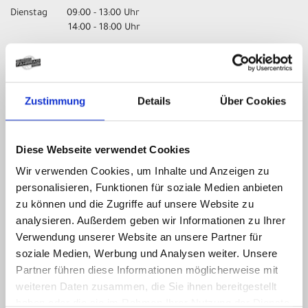
Dienstag 09:00 - 13:00 Uhr
14:00 - 18:00 Uhr
Mittwoch 09:00 - 13:00 Uhr
Donnerstag 09:00 - 13:00 Uhr
Zustimmung
Details
Über Cookies
14:00 - 18:00 Uhr
Freitag 09:00 - 13:00 Uhr
14:00 - 18:00 Uhr
Diese Webseite verwendet Cookies
Wir verwenden Cookies, um Inhalte und Anzeigen zu
Samstag nur nach Vereinbarung!
personalisieren, Funktionen für soziale Medien anbieten
UNSER UNTERNEHMEN
zu können und die Zugriffe auf unsere Website zu
analysieren. Außerdem geben wir Informationen zu Ihrer
Kontakt
Verwendung unserer Website an unsere Partner für
Impressum
soziale Medien, Werbung und Analysen weiter. Unsere
Datenschutz
Partner führen diese Informationen möglicherweise mit
AGB
weiteren Daten zusammen, die Sie ihnen bereitgestellt
Batterieentsorgung
haben oder die sie im Rahmen Ihrer Nutzung der Dienste