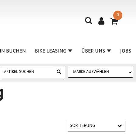
0
IN BUCHEN
BIKE LEASING
ÜBER UNS
JOBS
g
SORTIERUNG