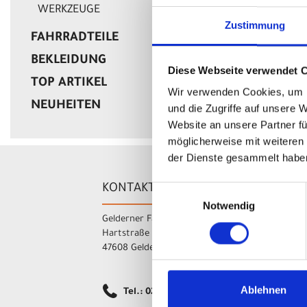
WERKZEUGE
Zustimmung
19,90 EUR
FAHRRADTEILE
BEKLEIDUNG
Diese Webseite verwendet 
1 Ergebnisse
TOP ARTIKEL
Wir verwenden Cookies, um I
NEUHEITEN
und die Zugriffe auf unsere 
Website an unsere Partner fü
möglicherweise mit weiteren
der Dienste gesammelt habe
KONTAKT
Ö
Einwilligungsauswahl
Notwendig
Gelderner Fahrradprofi
M
Hartstraße 15-17
1
47608 Geldern
1
Ablehnen
D
Tel.: 02831 9772041
1