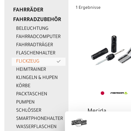
1 Ergebnisse
FAHRRÄDER
EUR
FAHRRADZUBEHÖR
EUR
BELEUCHTUNG
FAHRRADCOMPUTER
FAHRRADTRÄGER
FLASCHENHALTER
FLICKZEUG
HEIMTRAINER
KLINGELN & HUPEN
KÖRBE
PACKTASCHEN
PUMPEN
SCHLÖSSER
Merida
Reparaturset
SMARTPHONEHALTER
Tubeless
WASSERFLASCHEN