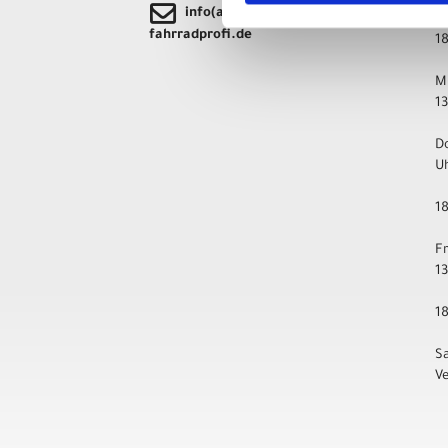
info(at)gelderner-
fahrradprofi.de
1
M
1
D
U
1
F
1
1
S
V