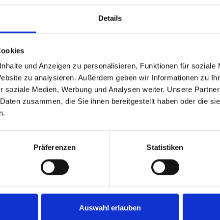
Details
Cookies
nhalte und Anzeigen zu personalisieren, Funktionen für soziale
Website zu analysieren. Außerdem geben wir Informationen zu I
r soziale Medien, Werbung und Analysen weiter. Unsere Partner
 Daten zusammen, die Sie ihnen bereitgestellt haben oder die s
n.
FFNUNGSZEITEN
UNSER
IHR EINK
Präferenzen
Statistiken
UNTERNEHMEN
ontag 09:00 -
Warenkorb
3:00 Uhr
Top Artikel
Kontakt
14:00 -
Versandkost
Impressum
8:00 Uhr
Widerrufsre
Datenschutz
AGB
Auswahl erlauben
ienstag 09:00 -
Batterieentsorgung
3:00 Uhr