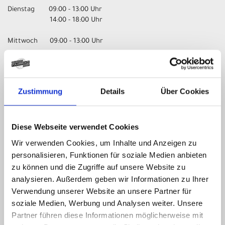
Dienstag 09:00 - 13:00 Uhr
14:00 - 18:00 Uhr
Mittwoch 09:00 - 13:00 Uhr
Donnerstag 09:00 - 13:00 Uhr
14:00 - 18:00 Uhr
Zustimmung
Details
Über Cookies
Freitag 09:00 - 13:00 Uhr
14:00 - 18:00 Uhr
Samstag nur nach Vereinbarung!
Diese Webseite verwendet Cookies
Wir verwenden Cookies, um Inhalte und Anzeigen zu
UNSER UNTERNEHMEN
personalisieren, Funktionen für soziale Medien anbieten
zu können und die Zugriffe auf unsere Website zu
Kontakt
analysieren. Außerdem geben wir Informationen zu Ihrer
Impressum
Verwendung unserer Website an unsere Partner für
Datenschutz
soziale Medien, Werbung und Analysen weiter. Unsere
AGB
Partner führen diese Informationen möglicherweise mit
Batterieentsorgung