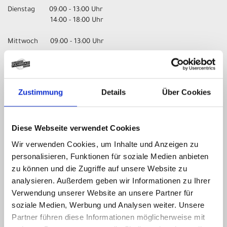
Dienstag 09:00 - 13:00 Uhr
14:00 - 18:00 Uhr
Mittwoch 09:00 - 13:00 Uhr
Donnerstag 09:00 - 13:00 Uhr
14:00 - 18:00 Uhr
Zustimmung
Details
Über Cookies
Freitag 09:00 - 13:00 Uhr
14:00 - 18:00 Uhr
Samstag nur nach Vereinbarung!
Diese Webseite verwendet Cookies
Wir verwenden Cookies, um Inhalte und Anzeigen zu
UNSER UNTERNEHMEN
personalisieren, Funktionen für soziale Medien anbieten
zu können und die Zugriffe auf unsere Website zu
Kontakt
analysieren. Außerdem geben wir Informationen zu Ihrer
Impressum
Verwendung unserer Website an unsere Partner für
Datenschutz
soziale Medien, Werbung und Analysen weiter. Unsere
AGB
Partner führen diese Informationen möglicherweise mit
Batterieentsorgung