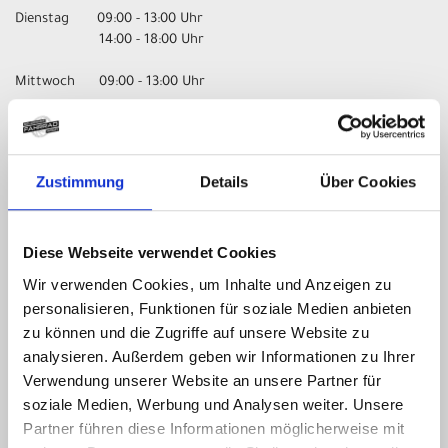
Dienstag 09:00 - 13:00 Uhr
14:00 - 18:00 Uhr
Mittwoch 09:00 - 13:00 Uhr
Donnerstag 09:00 - 13:00 Uhr
14:00 - 18:00 Uhr
Zustimmung
Details
Über Cookies
Freitag 09:00 - 13:00 Uhr
14:00 - 18:00 Uhr
Samstag nur nach Vereinbarung!
Diese Webseite verwendet Cookies
Wir verwenden Cookies, um Inhalte und Anzeigen zu
UNSER UNTERNEHMEN
personalisieren, Funktionen für soziale Medien anbieten
zu können und die Zugriffe auf unsere Website zu
Kontakt
analysieren. Außerdem geben wir Informationen zu Ihrer
Impressum
Verwendung unserer Website an unsere Partner für
Datenschutz
soziale Medien, Werbung und Analysen weiter. Unsere
AGB
Partner führen diese Informationen möglicherweise mit
Batterieentsorgung