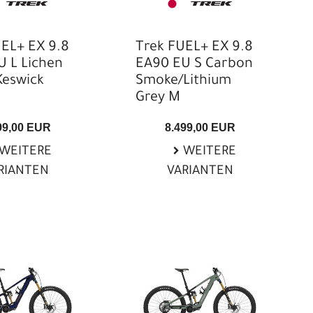
EL+ EX 9.8
Trek FUEL+ EX 9.8
U L Lichen
EA90 EU S Carbon
Keswick
Smoke/Lithium
Grey M
99,00 EUR
8.499,00 EUR
WEITERE
WEITERE
RIANTEN
VARIANTEN