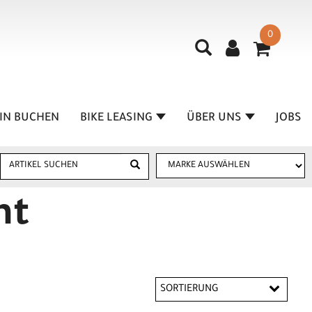
0
IN BUCHEN
BIKE LEASING
ÜBER UNS
JOBS
ht
SORTIERUNG