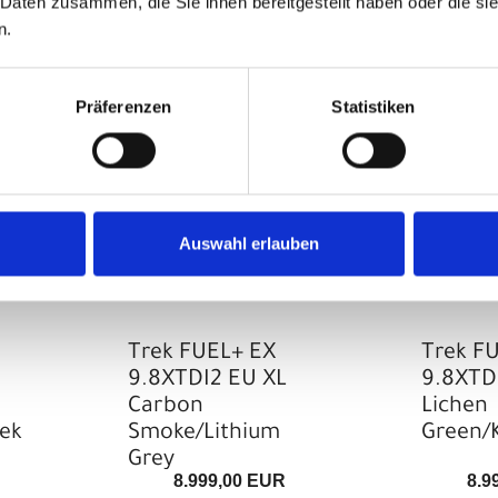
 Daten zusammen, die Sie ihnen bereitgestellt haben oder die s
n.
Präferenzen
Statistiken
Auswahl erlauben
Trek FUEL+ EX
Trek F
9.8XTDI2 EU XL
9.8XTD
Carbon
Lichen
ek
Smoke/Lithium
Green/
Grey
8.999,00 EUR
8.9