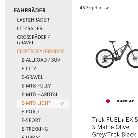
45 Ergebnisse
FAHRRÄDER
EUR
LASTENRÄDER
EUR
CITYRÄDER
CROSSRÄDER /
GRAVEL
ELEKTROFAHRRÄDER
E-ALLROAD / SUV
E-CITY
E-GRAVEL
E-MTB FULLY
E-MTB HARDTAIL
E-MTB LIGHT
E-ROAD
Trek FUEL+ EX 
E-SPORT
S Matte Olive
E-TREKKING
Grey/Trek Black