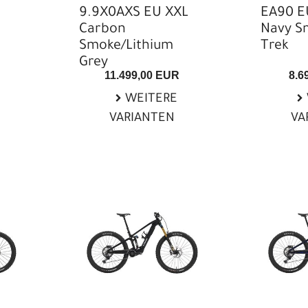
9.9X0AXS EU XXL
EA90 E
Carbon
Navy S
Smoke/Lithium
Trek
Grey
11.499,00 EUR
8.6
WEITERE
VARIANTEN
VA