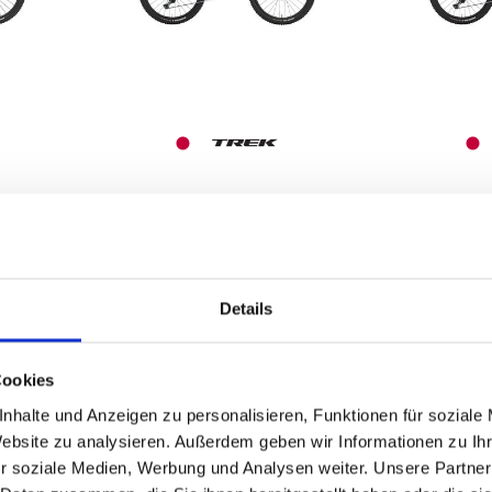
.8
Trek FUEL+ EX 9.8
Trek FU
XT EU L Carbon
XT EU 
tte
Smoke/Lithium
Smoke/
Grey Mar
B
Details
8.499,00 EUR
8.4
WEITERE
Cookies
VARIANTEN
VA
nhalte und Anzeigen zu personalisieren, Funktionen für soziale
Website zu analysieren. Außerdem geben wir Informationen zu I
r soziale Medien, Werbung und Analysen weiter. Unsere Partner