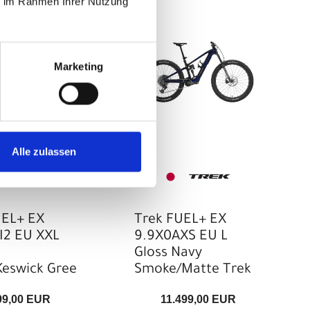
ie im Rahmen Ihrer Nutzung
Marketing
Alle zulassen
UEL+ EX
Trek FUEL+ EX
I2 EU XXL
9.9X0AXS EU L
Gloss Navy
Keswick Gree
Smoke/Matte Trek
99,00 EUR
11.499,00 EUR