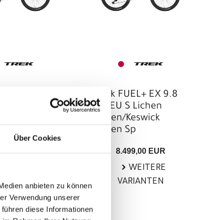
EL+ EX 9.8
Trek FUEL+ EX 9.8
M Gloss Navy
XT EU S Lichen
Matte Trek
Green/Keswick
Green Sp
Über Cookies
99,00 EUR
8.499,00 EUR
WEITERE
WEITERE
RIANTEN
VARIANTEN
 Medien anbieten zu können
hrer Verwendung unserer
 führen diese Informationen