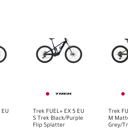
Trek
5 EU
Trek FUEL+ EX 5 EU
Trek F
S Trek Black/Purple
M Matte
Flip Splatter
Grey/Tr