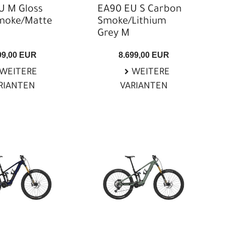
U M Gloss
EA90 EU S Carbon
moke/Matte
Smoke/Lithium
Grey M
99,00 EUR
8.699,00 EUR
WEITERE
WEITERE
RIANTEN
VARIANTEN