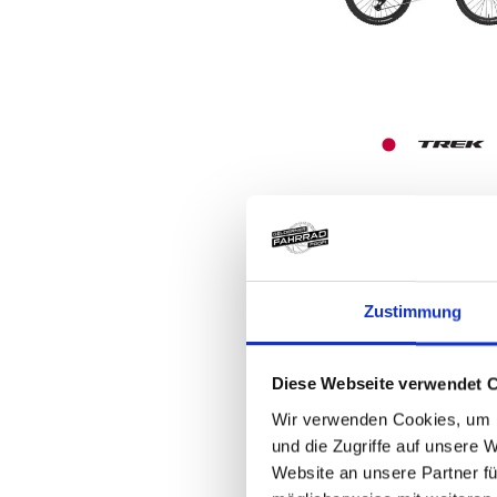
Trek FUEL+ EX 9
EA90 EU S Gloss
Navy Smoke/Ma
Trek
Zustimmung
8.499,00 EUR
WEITERE
Diese Webseite verwendet 
VARIANTEN
Wir verwenden Cookies, um I
und die Zugriffe auf unsere 
Website an unsere Partner fü